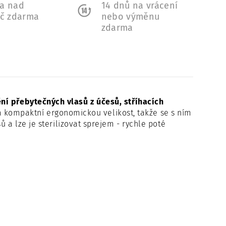
a nad
14 dnů na vrácení
Kč zdarma
nebo výměnu
zdarma
ní přebytečných vlasů z účesů, stříhacích
 kompaktní ergonomickou velikost, takže se s ním
sů a
lze je sterilizovat sprejem - rychle poté