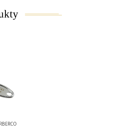
ukty
ARBERCO