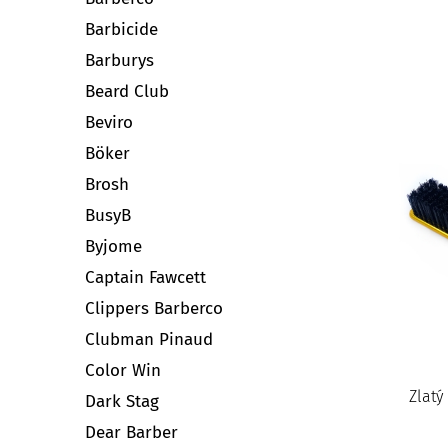
Barbicide
Barburys
Beard Club
Beviro
Böker
Brosh
BusyB
Byjome
Captain Fawcett
Clippers Barberco
Clubman Pinaud
Color Win
Zlatý
Dark Stag
Dear Barber