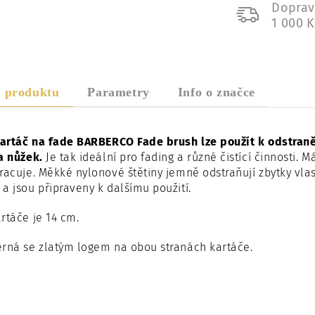
Doprav
1 000 
s produktu
Parametry
Info o značce
kartáč na fade BARBERCO Fade brush lze použít k odstraně
a nůžek.
Je tak ideální pro fading a různé čistící činnosti.
Má
racuje.
Měkké nylonové štětiny
jemně odstraňují zbytky vla
a jsou připraveny k dalšímu použití.
rtáče je 14 cm.
rná se zlatým logem na obou stranách kartáče.