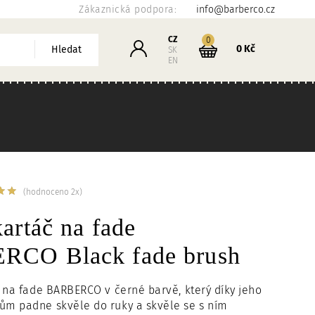
Zákaznická podpora:
info@barberco.cz
Košík
CZ
kusů
0
Přihlášení
0 Kč
Hledat
SK
EN
(hodnoceno 2x)
artáč na fade
CO Black fade brush
 na fade BARBERCO v černé barvě, který díky jeho
m padne skvěle do ruky a skvěle se s ním