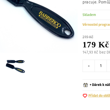
pracuje. Pomůž
Skladem
Věrnostní progra
219 Kč
179 Kč
147,93 Kč bez 
-
Snížit o 
+ Dárek k n
Přidat do obl