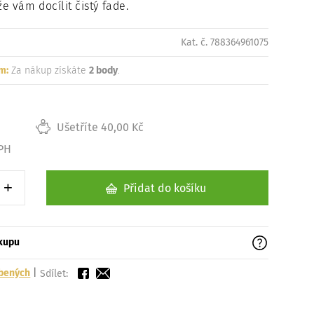
e vám docílit čistý fade.
Načítám
Kat. č. 788364961075
m:
Za nákup získáte
2 body
.
Ušetříte 40,00 Kč
DPH
+
Přidat do košíku
1 kus
Zvýšit o 1 kus
ákupu
íbených
|
Sdílet: