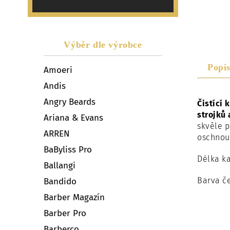
Výběr dle výrobce
Popi
Amoeri
Andis
Angry Beards
Čistící 
strojků 
Ariana & Evans
skvěle p
ARREN
oschnou 
BaByliss Pro
Délka ka
Ballangi
Barva če
Bandido
Barber Magazín
Barber Pro
Barberco