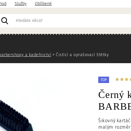
hod
Služby
Oblíbené
acházíte
barbershopy a kadeřnictví
Čistící a oprašovací štětky
TOP
Černý k
BARBER
Šikovný kartáč
malým rozměrů