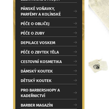
c
Načítám
i
PÁNSKÉ VOŇAVKY,
PARFÉMY A KOLÍNSKÉ
PÉČE O OBLIČEJ
PÉČE O ZUBY
DEPILACE VOSKEM
PÉČE O ZBYTEK TĚLA
CESTOVNÍ KOSMETIKA
DÁMSKÝ KOUTEK
DĚTSKÝ KOUTEK
PRO BARBERSHOPY A
KADEŘNICTVÍ
BARBER MAGAZÍN