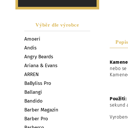
Výběr dle výrobce
Amoeri
Popi
Andis
Angry Beards
Kamene
Ariana & Evans
nebo se 
ARREN
Kamenec 
BaByliss Pro
Ballangi
Použití:
Bandido
sekund 
Barber Magazín
Vyrobeno
Barber Pro
Barberco