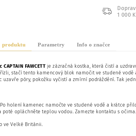
Doprav
1 000 
s produktu
Parametry
Info o značce
c CAPTAIN FAWCETT
je zázračná kostka, která čistí a uzdrav
řízli, stačí tento kamencový blok namočit ve studené vodě
uzavře póry, pokožku vyčistí a zmírní podráždění. Tak jedno
Po holení kamenec namočte ve studené vodě a krátce přilo
a poté opláchněte teplou vodou. Zamezte kontaktu s očima
 ve Velké Británii.