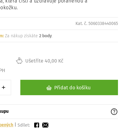
a, která čistí a uzdravuje poraněnou a
Načítám
okožku.
Kat. č. 5060338440065
m:
Za nákup získáte
2 body
.
Ušetříte 40,00 Kč
DPH
+
Přidat do košíku
1 kus
Zvýšit o 1 kus
ákupu
íbených
|
Sdílet: