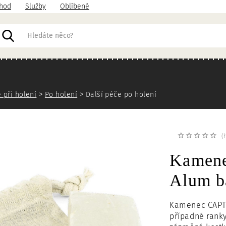
hod
Služby
Oblíbené
acházíte
 při holení
Po holení
Další péče po holení
(
Kamen
Alum b
Kamenec CAPTA
případné rank