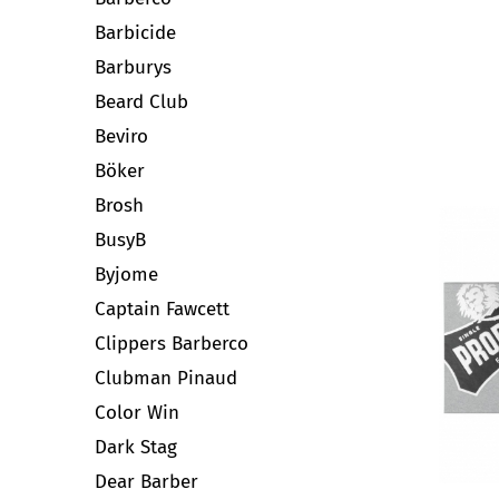
Barbicide
Barburys
Beard Club
Beviro
Böker
Brosh
BusyB
Byjome
Captain Fawcett
Clippers Barberco
Clubman Pinaud
Color Win
Dark Stag
Dear Barber