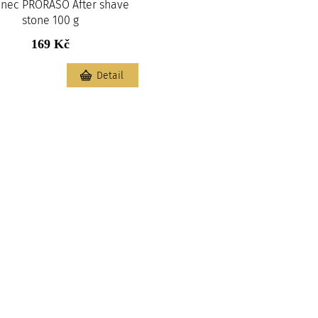
nec PRORASO After shave
stone 100 g
169 Kč
m
Detail