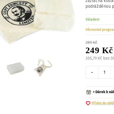
zázračná kostk
podrážděnou p
Skladem
Věrnostní progra
289 Kč
249 Kč
205,79 Kč bez 
-
Snížit o 
+ Dárek k n
Přidat do obl