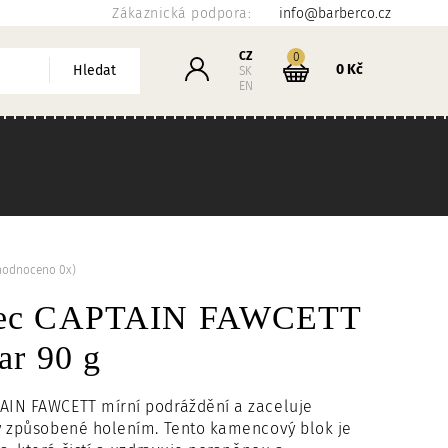
Zákaznická podpora:
info@barberco.cz
Košík
CZ
kusů
0
Přihlášení
0 Kč
Hledat
SK
EN
hodnoceno 0x)
ec CAPTAIN FAWCETT
ar 90 g
IN FAWCETT mírní podráždění a zaceluje
y způsobené holením. Tento kamencový blok je