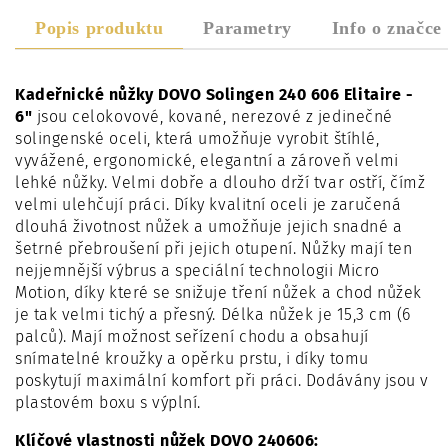
Popis produktu
Parametry
Info o značce
Kadeřnické nůžky DOVO Solingen 240 606 Elitaire -
6"
jsou celokovové, kované, nerezové z jedinečné
solingenské oceli, která umožňuje vyrobit štíhlé,
vyvážené, ergonomické, elegantní a zároveň velmi
lehké nůžky. Velmi dobře a dlouho drží tvar ostří, čímž
velmi ulehčují práci. Díky kvalitní oceli je zaručená
dlouhá životnost nůžek a umožňuje jejich snadné a
šetrné přebroušení při jejich otupení. Nůžky mají ten
nejjemnější výbrus a speciální technologii Micro
Motion, díky které se snižuje tření nůžek a chod nůžek
je tak velmi tichý a přesný. Délka nůžek je 15,3 cm (6
palců). Mají možnost seřízení chodu a obsahují
snímatelné kroužky a opěrku prstu, i díky tomu
poskytují maximální komfort při práci. Dodávány jsou v
plastovém boxu s výplní.
Klíčové vlastnosti nůžek DOVO 240606: