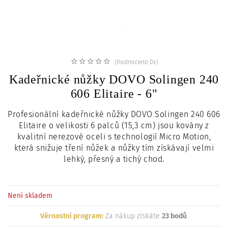
c
i
(hodnoceno 0x)
Kadeřnické nůžky DOVO Solingen 240
606 Elitaire - 6"
Profesionální kadeřnické nůžky DOVO Solingen 240 606
Elitaire o velikosti 6 palců (15,3 cm) jsou kovány z
kvalitní nerezové oceli s technologií Micro Motion,
která snižuje tření nůžek a nůžky tím získávají velmi
lehký, přesný a tichý chod.
Není skladem
Věrnostní program:
Za nákup získáte
23 bodů
.