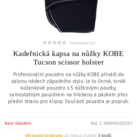
c
i
(hodnoceno 0x)
Kadeřnická kapsa na nůžky KOBE
Tucson scissor holster
Profesionální pouzdro na nůžky KOBE přináší do
salonu nádech západního stylu. Je to černé, tvrdé
koženkové pouzdro s 5 nůžkovými poutky,
samostatným pouzdrem na hřebeny a páskem přes
přední stranu pro klipsy. Součástí pouzdra je popruh.
Není skladem
Kat. č. 5060920352103
Věrnostní program:
Za nákup získáte
5 bodů
.