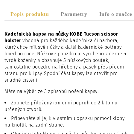
Popis produktu
Parametry
Info o značce
Kadeřnická kapsa na nůžky KOBE Tucson scissor
holster
vhodná pro každého kadeřníka či barbera,
který chce mít své nůžky a další kadeřnické potřeby
hned po ruce. Nůžkové pouzdro je vyrobeno z černé a
tvrdé koženky a obsahuje 5 nůžkových poutek,
samostatné pouzdro na hřebeny a pásek přes přední
stranu pro klipsy. Spodní část kapsy lze otevřít pro
snadné čištění.
Máte na výběr ze 3 způsobů nošení kapsy:
Zapněte přiložený ramenní popruh do 2 k tomu
určených otvorů.
Připevněte si jej k vlastnímu opasku pomocí klopy
na knoflík na zadní straně.
Otevřete tuto klopu a zavěste svůj Tucson na pásek,