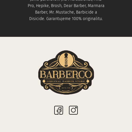
Pro, Hepike, Brosh, Dear Barber, Marmara
Barber, Mr. Mustache, Barbicide a
Disicide. Garantujeme 100% originalitu.
Sociální sítě