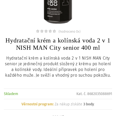
c
i
(hodnoceno 0x)
Hydratační krém a kolínská voda 2 v 1
NISH MAN City senior 400 ml
Hydratační krém a kolínská voda 2 v 1 NISH MAN City
senior je jedinečný produkt složený z krému po holení
a kolínské vody. Ideální přípravek po holení pro
každého muže.
Je svěží a vhodný pro suchou pokožku.
Skladem
Kat. č. 8682035088691
Věrnostní program:
Za nákup získáte
3 body
.