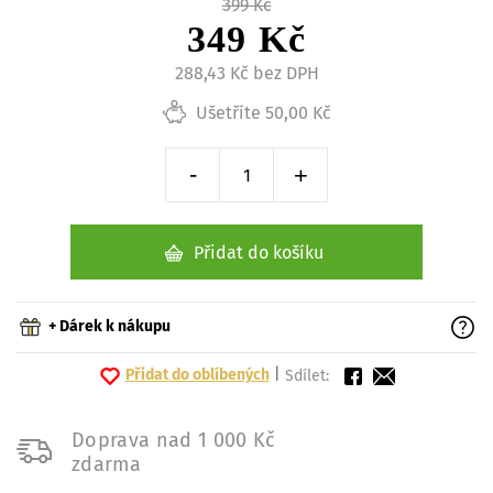
399 Kč
349 Kč
288,43 Kč bez DPH
Ušetříte 50,00 Kč
-
+
Snížit o 1 kus
Zvýšit o 1 kus
Přidat do košíku
+ Dárek k nákupu
Přidat do oblíbených
|
Sdílet:
Doprava nad 1 000 Kč
zdarma