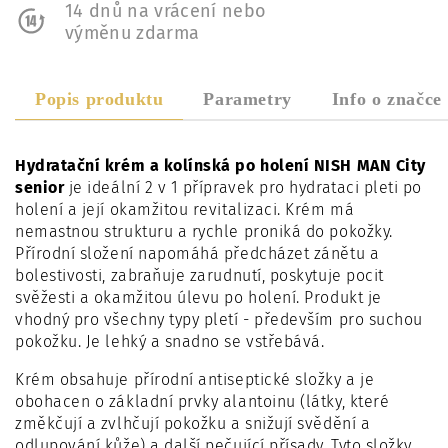
14 dnů na vrácení nebo
výměnu zdarma
Popis produktu
Parametry
Info o značce
Hydratační krém a kolínská po holení NISH MAN City
senior
je ideální 2 v 1 přípravek pro hydrataci pleti po
holení a její okamžitou revitalizaci. Krém má
nemastnou strukturu a rychle proniká do pokožky.
Přírodní složení napomáhá předcházet zánětu a
bolestivosti, zabraňuje zarudnutí, poskytuje pocit
svěžesti a okamžitou úlevu po holení. Produkt je
vhodný pro všechny typy pletí - především pro suchou
pokožku. Je lehký a snadno se vstřebává.
Krém obsahuje přírodní antiseptické složky a je
obohacen o základní prvky alantoinu (látky, které
změkčují a zvlhčují pokožku a snižují svědění a
odlupování kůže) a další pečující přísady. Tyto složky