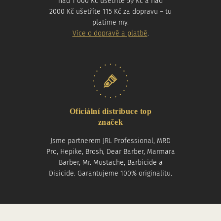
nad 1 000 Kč ušetříte 59 Kč a nad
2000 Kč ušetříte 115 Kč za dopravu – tu
platíme my.
Více o dopravě a platbě
.
Oficiální distribuce top
značek
Jsme partnerem JRL Professional, MRD
Pro, Hepike, Brosh, Dear Barber, Marmara
Barber, Mr. Mustache, Barbicide a
Disicide. Garantujeme 100% originalitu.