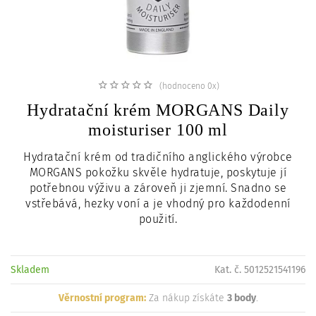
c
i
(hodnoceno 0x)
Hydratační krém MORGANS Daily
moisturiser 100 ml
Hydratační krém od tradičního anglického výrobce
MORGANS pokožku skvěle hydratuje, poskytuje jí
potřebnou výživu a zároveň ji zjemní. Snadno se
vstřebává, hezky voní a je vhodný pro každodenní
použití.
Skladem
Kat. č. 5012521541196
Věrnostní program:
Za nákup získáte
3 body
.