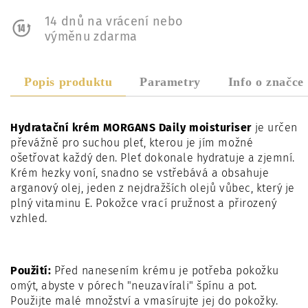
14 dnů na vrácení nebo
výměnu zdarma
Popis produktu
Parametry
Info o značce
Hydratační krém MORGANS Daily moisturiser
je určen
převážně pro
suchou pleť, kterou je jím možné
ošetřovat každý den. Pleť dokonale hydratuje a zjemní.
Krém hezky voní, snadno se vstřebává a obsahuje
arganový olej, jeden z nejdražších olejů vůbec, který je
plný vitaminu E. Pokožce vrací pružnost a přirozený
vzhled.
Použití:
Před nanesením krému je potřeba pokožku
omýt, abyste v pórech "neuzavírali" špínu a pot.
Použijte malé množství a vmasírujte jej do pokožky.