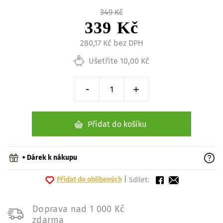
349 Kč
339 Kč
280,17 Kč bez DPH
Ušetříte 10,00 Kč
-
+
Snížit o 1 kus
Zvýšit o 1 kus
Přidat do košíku
+ Dárek k nákupu
Přidat do oblíbených
|
Sdílet:
Doprava nad 1 000 Kč
zdarma