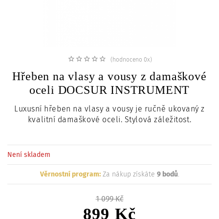
c
i
(hodnoceno 0x)
Hřeben na vlasy a vousy z damaškové
oceli DOCSUR INSTRUMENT
Luxusní hřeben na vlasy a vousy je ručně ukovaný z
kvalitní damaškové oceli. Stylová záležitost.
Není skladem
Věrnostní program:
Za nákup získáte
9 bodů
.
1 099 Kč
899 Kč