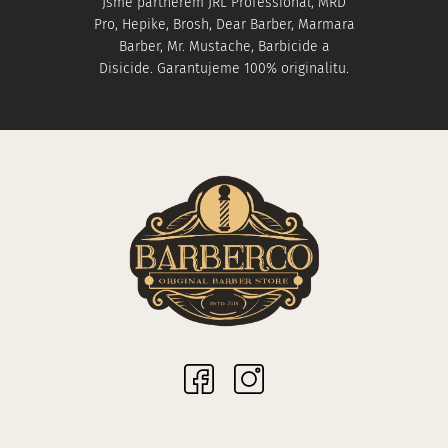
Jsme partnerem JRL Professional, MRD
Pro, Hepike, Brosh, Dear Barber, Marmara
Barber, Mr. Mustache, Barbicide a
Disicide. Garantujeme 100% originalitu.
Sociální sítě