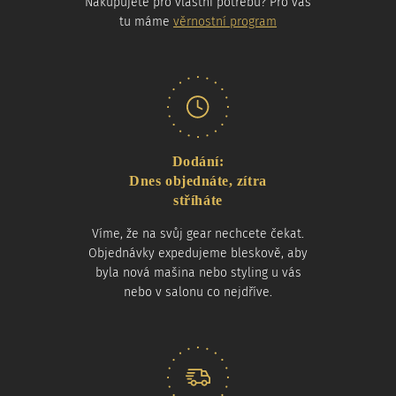
Nakupujete pro vlastní potřebu? Pro vás
tu máme
věrnostní program
Dodání:
Dnes objednáte, zítra
stříháte
Víme, že na svůj gear nechcete čekat.
Objednávky expedujeme bleskově, aby
byla nová mašina nebo styling u vás
nebo v salonu co nejdříve.