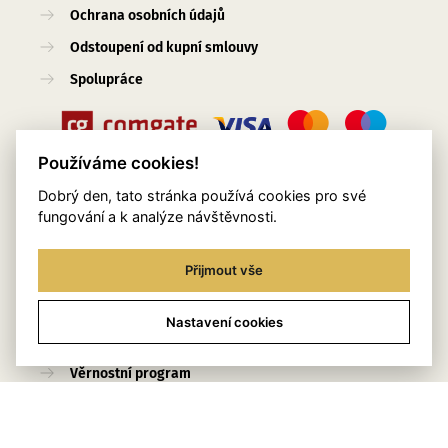
Ochrana osobních údajů
Odstoupení od kupní smlouvy
Spolupráce
Používáme cookies!
Dobrý den, tato stránka používá cookies pro své
Užitečné odkazy
fungování a k analýze návštěvnosti.
O nás
Přijmout vše
Blog
Služby
Nastavení cookies
Kontakty
Věrnostní program
Stylingový pomocník