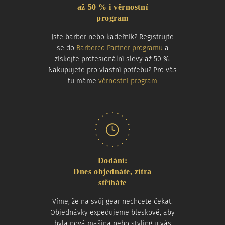
až 50 % i věrnostní
program
Jste barber nebo kadeřník? Registrujte
se do
Barberco Partner programu
a
získejte profesionální slevy až 50 %.
Nakupujete pro vlastní potřebu? Pro vás
tu máme
věrnostní program
Dodání:
Dnes objednáte, zítra
stříháte
Víme, že na svůj gear nechcete čekat.
Objednávky expedujeme bleskově, aby
byla nová mašina nebo styling u vás