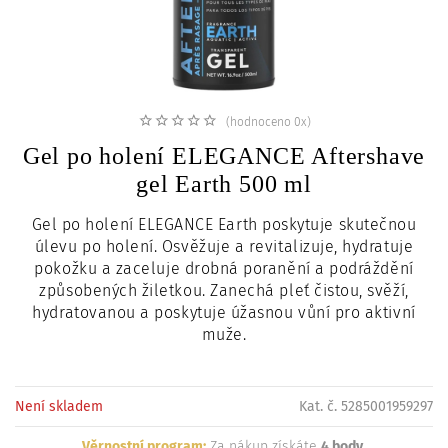
c
i
(hodnoceno 0x)
Gel po holení ELEGANCE Aftershave
gel Earth 500 ml
Gel po holení ELEGANCE Earth poskytuje skutečnou
úlevu po holení. Osvěžuje a revitalizuje, hydratuje
pokožku a zaceluje drobná poranění a podráždění
způsobených žiletkou. Zanechá pleť čistou, svěží,
hydratovanou a poskytuje úžasnou vůní pro aktivní
muže.
Není skladem
Kat. č. 5285001959297
Věrnostní program:
Za nákup získáte
4 body
.