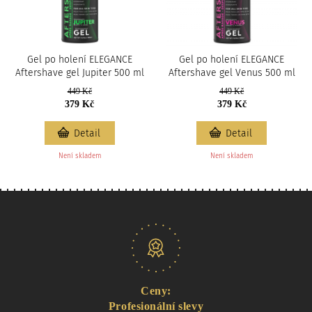
Gel po holení ELEGANCE
Gel po holení ELEGANCE
Aftershave gel Jupiter 500 ml
Aftershave gel Venus 500 ml
449 Kč
449 Kč
379 Kč
379 Kč
Detail
Detail
Není skladem
Není skladem
Naše nabídka
Ceny:
Profesionální slevy