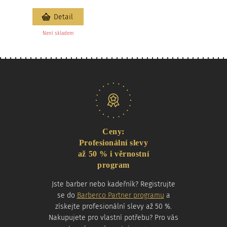
Detail
Není skladem
Naše nabídka
Ceny:
Profesionální slevy
až 50 % i věrnostní
program
Jste barber nebo kadeřník? Registrujte
se do
Barberco Partner programu
a
získejte profesionální slevy až 50 %.
Nakupujete pro vlastní potřebu? Pro vás