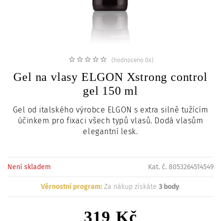
c
i
(hodnoceno 0x)
Gel na vlasy ELGON Xstrong control
gel 150 ml
Gel od italského výrobce ELGON s extra silně tužícím
účinkem pro fixaci všech typů vlasů. Dodá vlasům
elegantní lesk.
Není skladem
Kat. č. 8053264514549
Věrnostní program:
Za nákup získáte
3 body
.
319 Kč