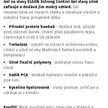
Gel na vlasy ELGON Xstrong Control Gel vlasy silně
zafixuje a dodává jim mokrý vzhled.
Gel
nezanechává ve vlasech zbytky a o
bsahuje vlasům a
pokožce hlavy prospěšné látky:
Přírodní protein baobab
- dodává lesk, působí
proti stárnutí buněk, chrání před působením tepla,
chemických vlivů a UV zářením
Trehalóza
- vytváří na vlasech ochrannou vrstvu,
chrání ji před účinky škodlivých faktorů prostředí a
dehydratací
Silné fixační polymery
- poskytují silnou fixaci
vlasů
Sodík PCA
- dodává hydrataci vlasům a pokožce
pod nimi
Kyselina hyaluronová
- vlasy posiluje, zvlhčuje a
udržuje je v kondici
Použití:
Malé množství gelu zpracujte v dlaních a