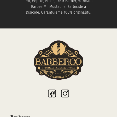
Pro, Hepike, Brosh, Dear Barber, Marmara
Barber, Mr. Mustache, Barbicide a
Disicide. Garantujeme 100% originalitu.
Sociální sítě