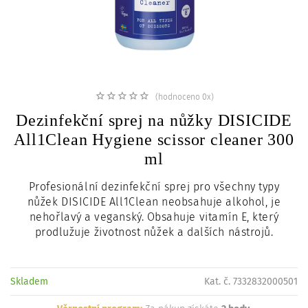
c
i
(hodnoceno 0x)
Dezinfekční sprej na nůžky DISICIDE
All1Clean Hygiene scissor cleaner 300
ml
Profesionální dezinfekční sprej pro všechny typy
nůžek DISICIDE All1Clean neobsahuje alkohol, je
nehořlavý a veganský. Obsahuje vitamín E, který
prodlužuje životnost nůžek a dalších nástrojů.
Skladem
Kat. č. 7332832000501