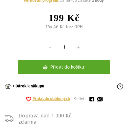
Věrnostní program:
Za nákup získáte
2 body
.
199 Kč
164,46 Kč bez DPH
-
+
Snížit o 1 kus
Zvýšit o 1 kus
Přidat do košíku
+ Dárek k nákupu
Přidat do oblíbených
|
Sdílet:
Doprava nad 1 000 Kč
zdarma