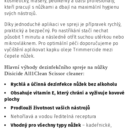
kosmetičky, maséry, pedikérky a další profesionály,
kteří pracují s nůžkami a dbají na maximální hygienu
svých nástrojů.
Díky jednoduché aplikaci ve spreji je přípravek rychlý,
praktický a bezpečný. Po nastříkání stačí nechat
působit 1 minutu a následně otřít suchou utěrkou nebo
mikrovláknem. Pro optimální péči doporučujeme po
vyčištění aplikovat kapku oleje Trimmercide mezi
čepele nůžek.
Hlavní výhody dezinfekčního spreje na nůžky
Disicide All1Clean Scissor cleaner:
Rychlá a účinná dezinfekce nůžek bez alkoholu
Obsahuje vitamín E, který chrání a vyživuje kovové
plochy
Prodlouží životnost vašich nástrojů
Nehořlavá a vodou ředitelná receptura
Vhodný pro všechny typy nůžek
– kadeřnické,