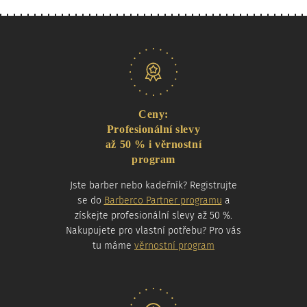
Naše nabídka
Ceny:
Profesionální slevy
až 50 % i věrnostní
program
Jste barber nebo kadeřník? Registrujte
se do
Barberco Partner programu
a
získejte profesionální slevy až 50 %.
Nakupujete pro vlastní potřebu? Pro vás
tu máme
věrnostní program