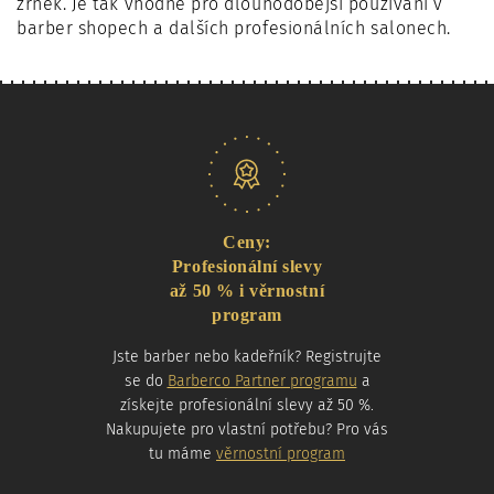
zrnek. Je tak vhodné pro dlouhodobější používání v
barber shopech a dalších profesionálních salonech.
Naše nabídka
Ceny:
Profesionální slevy
až 50 % i věrnostní
program
Jste barber nebo kadeřník? Registrujte
se do
Barberco Partner programu
a
získejte profesionální slevy až 50 %.
Nakupujete pro vlastní potřebu? Pro vás
tu máme
věrnostní program