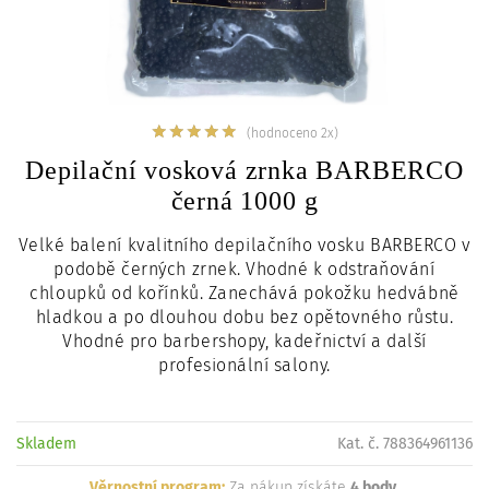
c
i
(hodnoceno 2x)
Depilační vosková zrnka BARBERCO
černá 1000 g
Velké balení kvalitního depilačního vosku BARBERCO v
podobě černých zrnek. Vhodné k odstraňování
chloupků od kořínků. Zanechává pokožku hedvábně
hladkou a po dlouhou dobu bez opětovného růstu.
Vhodné pro barbershopy, kadeřnictví a další
profesionální salony.
Skladem
Kat. č. 788364961136
Věrnostní program:
Za nákup získáte
4 body
.