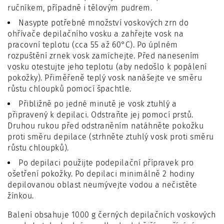
ručníkem, případně i tělovým pudrem.
Nasypte potřebné množství voskových zrn do
ohřívače depilačního vosku a zahřejte vosk na
pracovní teplotu (cca 55 až 60°C). Po úplném
rozpuštění zrnek vosk zamíchejte. Před nanesením
vosku otestujte jeho teplotu (aby nedošlo k popálení
pokožky). Přiměřeně teplý vosk nanášejte ve směru
růstu chloupků pomocí špachtle.
Přibližně po jedné minutě je vosk ztuhlý a
připravený k depilaci. Odstraňte jej pomocí prstů.
Druhou rukou před odstraněním natáhněte pokožku
proti směru depilace (strhněte ztuhlý vosk proti směru
růstu chloupků).
Po depilaci použijte podepilační přípravek pro
ošetření pokožky. Po depilaci minimálně 2 hodiny
depilovanou oblast neumývejte vodou a nečistěte
žínkou.
Balení obsahuje 1000 g černých depilačních voskových