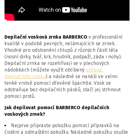
Depilační vosková zrnka BARBERCO
v profesionální
kvalitě v podobě pevných, nelámajících se zrnek.
Vhodné pro odstranění chlupů z různých částí těla
(nosní dirky, tvář, krk, hrudník, podpaží, záda i nohy).
Depilační zrnka se rozehřívají se v plechových
nádobkách (můžete využít oblíbený
ohřívač
depilačního vosku
) a následně se nanáší ve velmi
tenké vrstvě pomocí dřevěné špachtle. Vosk se
odstraňuje bez depilačních pásků, stačí jej strhnout
pomocí prstů.
Jak depilovat pomocí BARBERCO depilačních
voskových zrnek?
Nejprve připravte pokožku pomocí přípravků na
čistění a odmaštění pokožky. Následně pokožku osušte