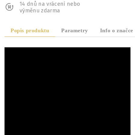
14 dnů na vrácení nebo
výměnu zdarma
Popis produktu
Parametry
Info o značce