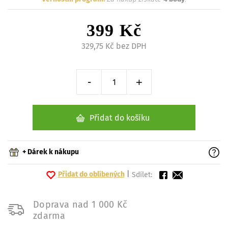
399 Kč
329,75 Kč bez DPH
-
+
Snížit o 1 kus
Zvýšit o 1 kus
Přidat do košíku
+ Dárek k nákupu
Přidat do oblíbených
|
Sdílet:
Doprava nad 1 000 Kč
zdarma