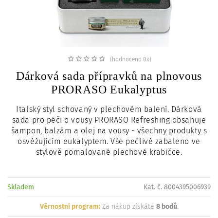
c
i
(hodnoceno 0x)
Dárková sada přípravků na plnovous
PRORASO Eukalyptus
Italský styl schovaný v plechovém balení. Dárková
sada pro péči o vousy PRORASO Refreshing obsahuje
šampon, balzám a olej na vousy - všechny produkty s
osvěžujícím eukalyptem. Vše pečlivě zabaleno ve
stylově pomalované plechové krabičce.
Skladem
Kat. č. 8004395006939
Věrnostní program:
Za nákup získáte
8 bodů
.