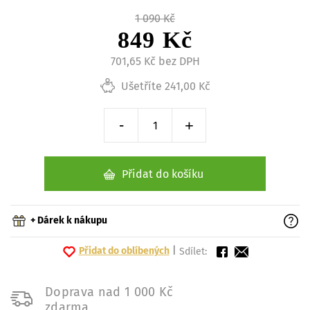
1 090 Kč
849 Kč
701,65 Kč bez DPH
Ušetříte 241,00 Kč
-
+
Snížit o 1 kus
Zvýšit o 1 kus
Přidat do košíku
+ Dárek k nákupu
Přidat do oblíbených
|
Sdílet:
Doprava nad 1 000 Kč
zdarma