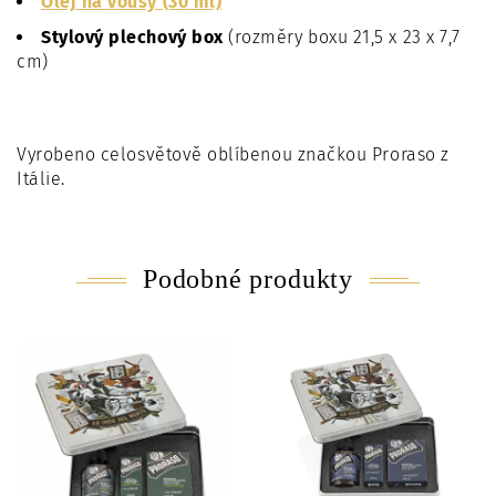
Olej na vousy (30 ml)
Stylový plechový box
(rozměry boxu 21,5 x 23 x 7,7
cm)
Vyrobeno celosvětově oblíbenou značkou Proraso z
Itálie.
Podobné produkty