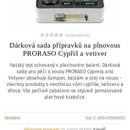
c
i
(hodnoceno 0x)
Dárková sada přípravků na plnovous
PRORASO Cypřiš a vetiver
Italský styl schovaný v plechovém balení. Dárková
sada pro péči o vousy PRORASO Cypress and
Vetyver obsahuje šampon, balzám a olej na vousy -
všechny produkty s neotřelou vůní cypřiše, vetiveru a
dřeva. Vše pečlivě zabaleno ve stylově pomalované
plechové krabičce.
Skladem
Kat. č. 8004395006922
Věrnostní program:
Za nákup získáte
8 bodů
.