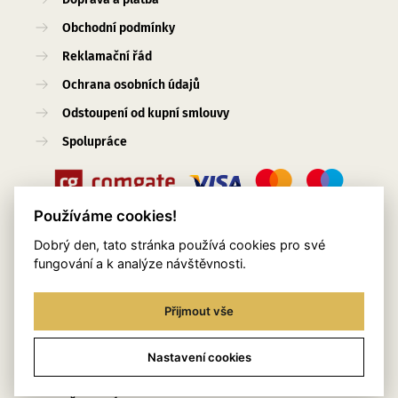
Obchodní podmínky
Reklamační řád
Ochrana osobních údajů
Odstoupení od kupní smlouvy
Spolupráce
Používáme cookies!
Dobrý den, tato stránka používá cookies pro své
Užitečné odkazy
fungování a k analýze návštěvnosti.
O nás
Přijmout vše
Blog
Služby
Nastavení cookies
Kontakty