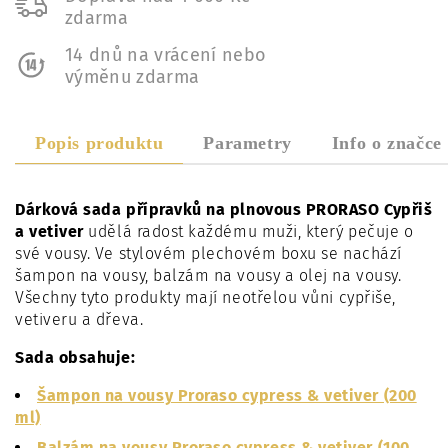
zdarma
14 dnů na vrácení nebo
výměnu zdarma
Popis produktu
Parametry
Info o značce
Dárková sada přípravků na plnovous PRORASO Cypřiš
a vetiver
udělá radost každému muži, který pečuje o
své vousy. Ve stylovém plechovém boxu se nachází
šampon na vousy, balzám na vousy a olej na vousy.
Všechny tyto produkty mají neotřelou vůni cypřiše,
vetiveru a dřeva.
Sada obsahuje:
Šampon na vousy Proraso cypress & vetiver (200
ml)
Balzám na vousy Proraso cypress & vetiver (100