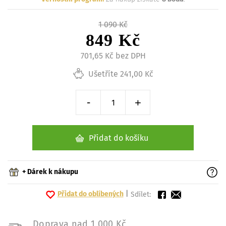
1 090 Kč
849 Kč
701,65 Kč bez DPH
Ušetříte 241,00 Kč
-
+
Snížit o 1 kus
Zvýšit o 1 kus
Přidat do košíku
+ Dárek k nákupu
Přidat do oblíbených
|
Sdílet:
Doprava nad 1 000 Kč