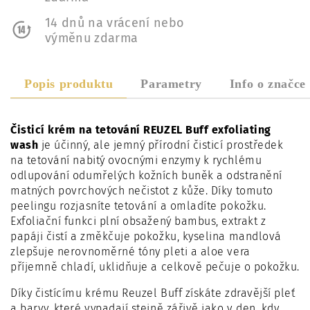
14 dnů na vrácení nebo
výměnu zdarma
Popis produktu
Parametry
Info o značce
Čisticí krém na tetování REUZEL Buff exfoliating
wash
je účinný, ale jemný přírodní čisticí prostředek
na tetování nabitý ovocnými enzymy k rychlému
odlupování odumřelých kožních buněk a odstranění
matných povrchových nečistot z kůže. Díky tomuto
peelingu rozjasníte tetování a omladíte pokožku.
Exfoliační funkci plní obsažený bambus, extrakt z
papáji čistí a změkčuje pokožku, kyselina mandlová
zlepšuje nerovnoměrné tóny pleti a aloe vera
příjemně chladí, uklidňuje a celkově pečuje o pokožku.
Díky čistícímu krému Reuzel Buff získáte zdravější pleť
a barvy, které vypadají stejně zářivě jako v den, kdy