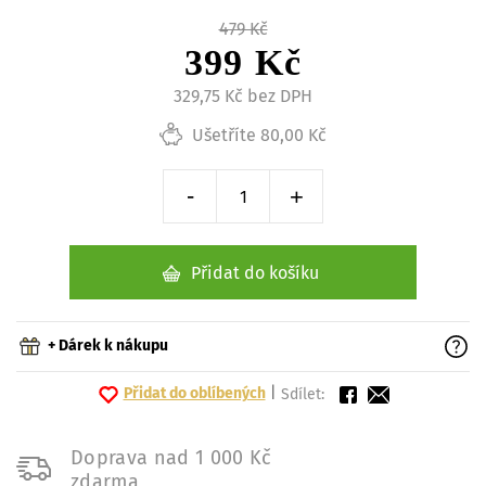
479 Kč
399 Kč
329,75 Kč bez DPH
Ušetříte 80,00 Kč
-
+
Snížit o 1 kus
Zvýšit o 1 kus
Přidat do košíku
+ Dárek k nákupu
Přidat do oblíbených
|
Sdílet:
Doprava nad 1 000 Kč
zdarma