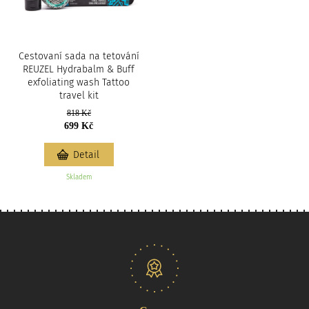
Cestovaní sada na tetování
REUZEL Hydrabalm & Buff
exfoliating wash Tattoo
travel kit
818 Kč
699 Kč
Detail
Skladem
Naše nabídka