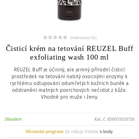
c
i
(hodnoceno 0x)
Čisticí krém na tetování REUZEL Buff
exfoliating wash 100 ml
REUZEL Buff je účinný, ale jemný přírodní čisticí
prostředek na tetování nabitý ovocnými enzymy k
rychlému odlupování odumřelých kožních buněk a
odstranění matných povrchových nečistot z kůže.
Vhodné pro muže i ženy.
Skladem
Kat. č. 850031020726
Věrnostní program:
Za nákup získáte
4 body
.