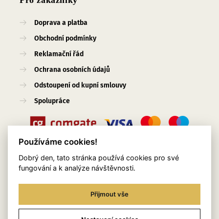
Pro zákazníky
Doprava a platba
Obchodní podmínky
Reklamační řád
Ochrana osobních údajů
Odstoupení od kupní smlouvy
Spolupráce
Používáme cookies!
Dobrý den, tato stránka používá cookies pro své
Užitečné odkazy
fungování a k analýze návštěvnosti.
O nás
Přijmout vše
Blog
Služby