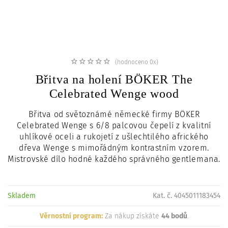
c
i
(hodnoceno 0x)
Břitva na holení BÖKER The
Celebrated Wenge wood
Břitva od světoznámé německé firmy BÖKER
Celebrated Wenge s 6/8 palcovou čepelí z kvalitní
uhlíkové oceli a rukojetí z ušlechtilého afrického
dřeva Wenge s mimořádným kontrastním vzorem.
Mistrovské dílo hodné každého správného gentlemana.
Skladem
Kat. č. 4045011183454
Věrnostní program:
Za nákup získáte
44 bodů
.