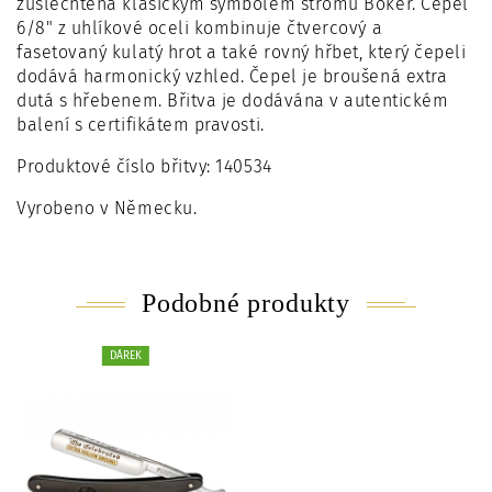
zušlechtěna klasickým symbolem stromu Böker. Čepel
6/8" z uhlíkové oceli kombinuje čtvercový a
fasetovaný kulatý hrot a také rovný hřbet, který čepeli
dodává harmonický vzhled. Čepel je broušená extra
dutá s hřebenem. Břitva je dodávána v autentickém
balení s certifikátem pravosti.
Produktové číslo břitvy: 140534
Vyrobeno v Německu.
Podobné produkty
DÁREK