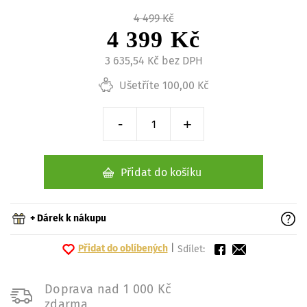
4 499 Kč
4 399 Kč
3 635,54 Kč bez DPH
Ušetříte 100,00 Kč
-
+
Snížit o 1 kus
Zvýšit o 1 kus
Přidat do košíku
+ Dárek k nákupu
Přidat do oblíbených
|
Sdílet:
Doprava nad 1 000 Kč
zdarma