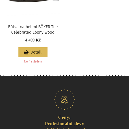
Břitva na holení BÖKER The
Celebrated Ebony wood
4 499 Kč
Detail
Není skladem
Naše nabídka
Ceny:
Profesionální slevy