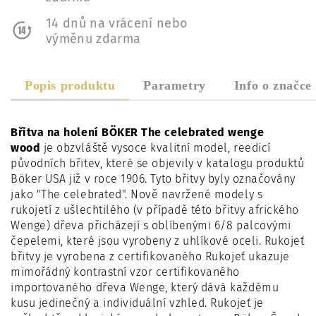
14 dnů na vrácení nebo
výměnu zdarma
Popis produktu
Parametry
Info o značce
Břitva na holení BÖKER The celebrated wenge
wood
je obzvláště vysoce kvalitní model, reedicí
původních břitev, které se objevily v katalogu produktů
Böker USA již v roce 1906. Tyto břitvy byly označovány
jako "The celebrated". Nově navržené modely s
rukojetí z ušlechtilého (v případě této břitvy afrického
Wenge) dřeva přicházejí s oblíbenými 6/8 palcovými
čepelemi, které jsou vyrobeny z uhlíkové oceli. Rukojeť
břitvy je vyrobena z certifikovaného Rukojeť ukazuje
mimořádný kontrastní vzor certifikovaného
importovaného dřeva Wenge, který dává každému
kusu jedinečný a individuální vzhled. Rukojeť je