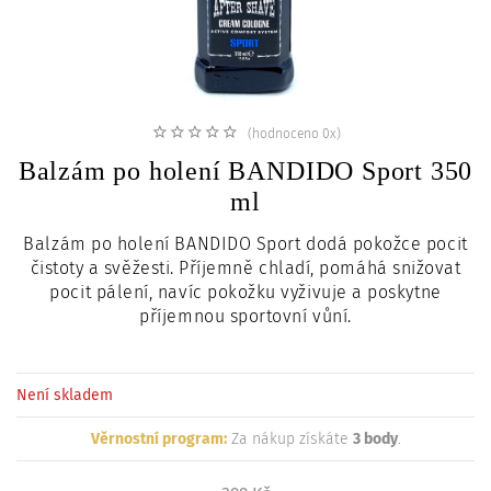
c
i
(hodnoceno 0x)
Balzám po holení BANDIDO Sport 350
ml
Balzám po holení BANDIDO Sport dodá pokožce pocit
čistoty a svěžesti. Příjemně chladí, pomáhá snižovat
pocit pálení, navíc pokožku vyživuje a poskytne
příjemnou sportovní vůní.
Není skladem
Věrnostní program:
Za nákup získáte
3 body
.