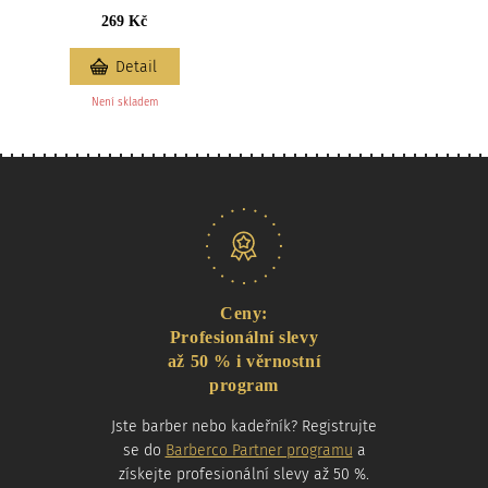
269 Kč
Detail
Není skladem
Naše nabídka
Ceny:
Profesionální slevy
až 50 % i věrnostní
program
Jste barber nebo kadeřník? Registrujte
se do
Barberco Partner programu
a
získejte profesionální slevy až 50 %.