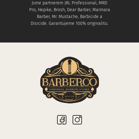
Jsme partnerem JRL Professional, MRD
Pro, Hepike, Brosh, Dear Barber, Marmara
Barber, Mr. Mustache, Barbicide a
Disicide. Garantujeme 100% originalitu.
Sociální sítě