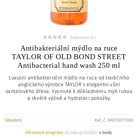
c
i
(hodnoceno 0x)
Antibakteriální mýdlo na ruce
TAYLOR OF OLD BOND STREET
Antibacterial hand wash 250 ml
Luxusní antibakteriální mýdlo na ruce od tradičního
anglického výrobce TAYLOR s elegantní vůní
santalového dřeva. Vyvinuté k důkladnému mytí rukou
a skvělé výživě a hydrataci pokožky.
Skladem
Kat. č. 696770071380
Věrnostní program:
Za nákup získáte
4 body
.