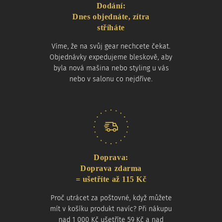
Dodání:
Dnes objednáte, zítra
stříháte
Víme, že na svůj gear nechcete čekat.
Objednávky expedujeme bleskově, aby
byla nová mašina nebo styling u vás
nebo v salonu co nejdříve.
Doprava:
Doprava zdarma
= ušetříte až 115 Kč
Proč utrácet za poštovné, když můžete
mít v košíku produkt navíc? Při nákupu
nad 1 000 Kč ušetříte 59 Kč a nad