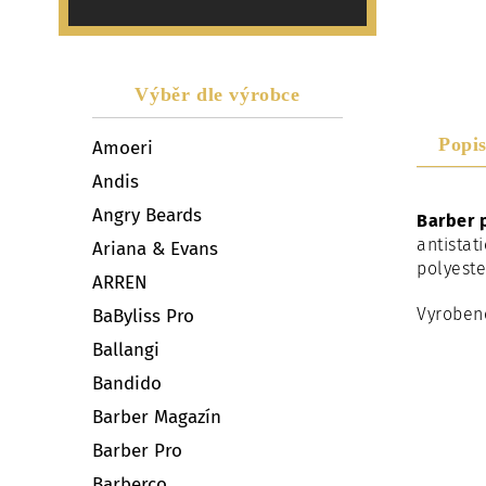
Výběr dle výrobce
Popi
Amoeri
Andis
Angry Beards
Barber 
antistat
Ariana & Evans
polyeste
ARREN
Vyroben
BaByliss Pro
Ballangi
Bandido
Barber Magazín
Barber Pro
Barberco