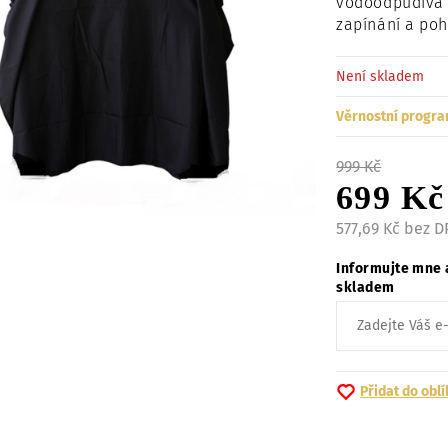
vodoodpudivá a
zapínání a poh
Není skladem
Věrnostní progra
999 Kč
699 Kč
577,69 Kč bez 
Informujte mne 
skladem
Přidat do obl