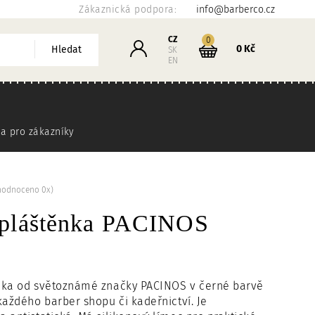
Zákaznická podpora:
info@barberco.cz
Košík
CZ
kusů
0
Přihlášení
0 Kč
Hledat
SK
EN
a pro zákazníky
hodnoceno 0x)
 pláštěnka PACINOS
nka od světoznámé značky PACINOS v černé barvě
každého barber shopu či kadeřnictví. Je