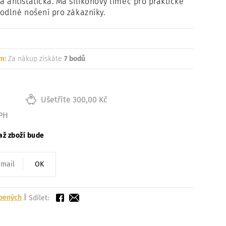
 antistatická. Má silikonový límec pro praktické
odlné nošení pro zákazníky.
m:
Za nákup získáte
7 bodů
.
Ušetříte 300,00 Kč
DPH
až zboží bude
OK
íbených
|
Sdílet: