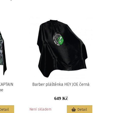
 CAPTAIN
Barber pláštěnka HEY JOE černá
pe
649 Kč
Není skladem
Detail
Detail