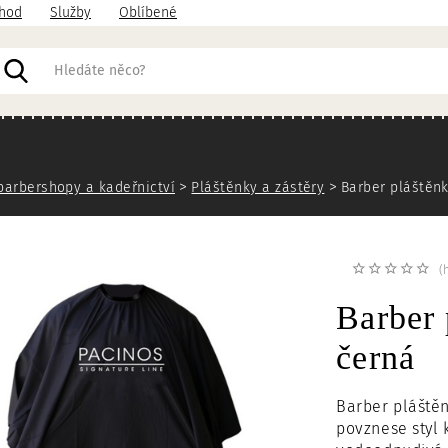
hod
Služby
Oblíbené
acházíte
barbershopy a kadeřnictví
Pláštěnky a zástěry
Barber pláštěnk
(
Barber
černá
Barber pláště
povznese styl 