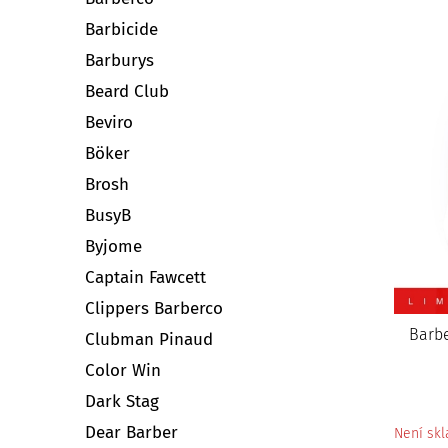
Barbicide
Barburys
Beard Club
Beviro
Böker
Brosh
BusyB
Byjome
Captain Fawcett
Clippers Barberco
Barbe
Clubman Pinaud
Color Win
Dark Stag
Dear Barber
Není sk