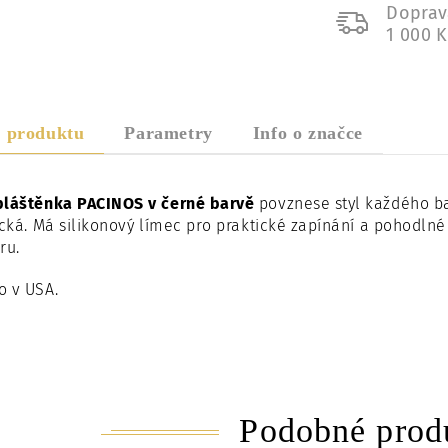
Doprav
1 000 
s produktu
Parametry
Info o značce
pláštěnka PACINOS v černé barvě
povznese styl každého ba
ická. Má silikonový límec pro praktické zapínání a pohodln
ru.
o v USA.
Podobné prod