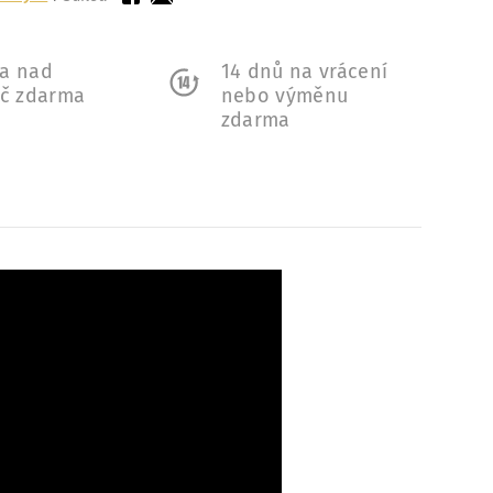
a nad
14 dnů na vrácení
Kč zdarma
nebo výměnu
zdarma