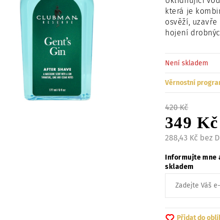
Uklidňující vo
která je kombi
osvěží, uzavře
hojení drobnýc
Není skladem
Věrnostní progra
420 Kč
349 Kč
288,43 Kč bez 
Informujte mne 
skladem
Přidat do obl