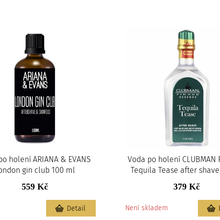
po holení ARIANA & EVANS
Voda po holení CLUBMAN 
ondon gin club 100 ml
Tequila Tease after shave
559 Kč
379 Kč
m
Není skladem
Detail