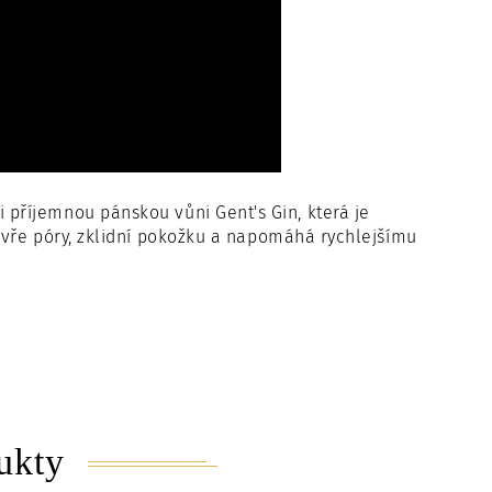
příjemnou pánskou vůni Gent's Gin, která je
avře póry, zklidní pokožku a napomáhá rychlejšímu
ukty