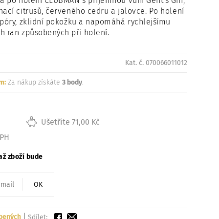
da po holení CLUBMAN s příjemnou vůní Gent
'
s Gin,
nací citrusů, červeného cedru a jalovce
. Po holení
 póry, zklidní pokožku a napomáhá rychlejšímu
h ran způsobených při holení.
Kat. č. 070066011012
m:
Za nákup získáte
3 body
.
Ušetříte 71,00 Kč
DPH
až zboží bude
OK
íbených
|
Sdílet: