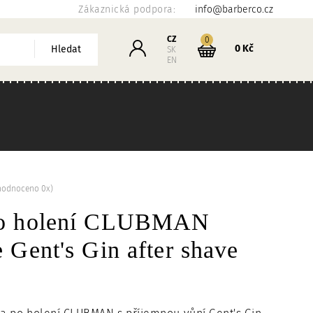
Zákaznická podpora:
info@barberco.cz
Košík
CZ
kusů
0
Přihlášení
0 Kč
Hledat
SK
EN
hodnoceno 0x)
po holení CLUBMAN
 Gent's Gin after shave