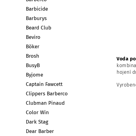
Barbicide
Barburys
Beard Club
Beviro
Böker
Brosh
Voda po
BusyB
kombinac
hojení d
Byjome
Captain Fawcett
Vyrobeno
Clippers Barberco
Clubman Pinaud
Color Win
Dark Stag
Dear Barber