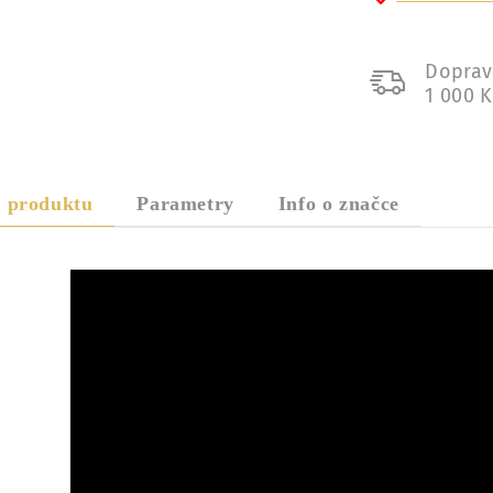
Doprav
1 000 
s produktu
Parametry
Info o značce