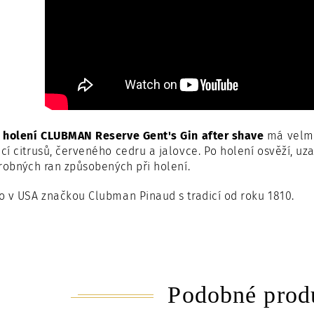
 holení CLUBMAN Reserve Gent's Gin after shave
má velmi 
í citrusů, červeného cedru a jalovce. Po holení osvěží, uz
robných ran způsobených při holení.
 v USA značkou Clubman Pinaud s tradicí od roku 1810.
Podobné prod