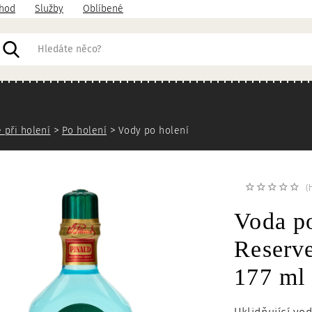
hod
Služby
Oblíbené
acházíte
 při holení
Po holení
Vody po holení
(
Voda 
Reserve
177 ml