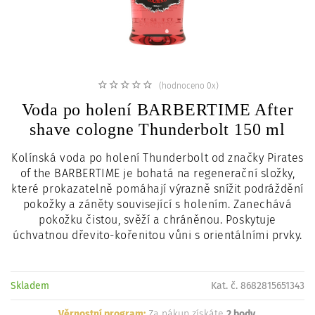
c
i
(hodnoceno 0x)
Voda po holení BARBERTIME After
shave cologne Thunderbolt 150 ml
Kolínská voda po holení Thunderbolt od značky Pirates
of the BARBERTIME je bohatá na regenerační složky,
které prokazatelně pomáhají výrazně snížit podráždění
pokožky a záněty související s holením. Zanechává
pokožku čistou, svěží a chráněnou. Poskytuje
úchvatnou dřevito-kořenitou vůni s orientálními prvky.
Skladem
Kat. č. 8682815651343
Věrnostní program:
Za nákup získáte
2 body
.