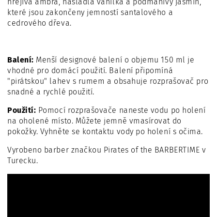
hřejivá ambra, nasládlá vanilka a podmanivý jasmín,
které jsou zakončeny jemností santalového a
cedrového dřeva.
Balení:
Menší designové balení o objemu 150 ml je
vhodné pro domácí použití. Balení připomíná
"pirátskou" lahev s rumem a obsahuje rozprašovač pro
snadné a rychlé použití.
Použití:
Pomocí rozprašovače naneste vodu po holení
na oholené místo. Můžete jemně vmasírovat do
pokožky. Vyhněte se kontaktu vody po holení s očima.
Vyrobeno barber značkou Pirates of the BARBERTIME v
Turecku.