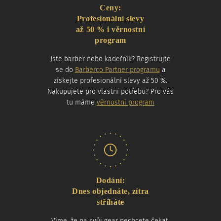
Ceny:
Profesionální slevy
až 50 % i věrnostní
program
Jste barber nebo kadeřník? Registrujte
se do
Barberco Partner programu
a
získejte profesionální slevy až 50 %.
Nakupujete pro vlastní potřebu? Pro vás
tu máme
věrnostní program
Dodání:
Dnes objednáte, zítra
stříháte
Víme, že na svůj gear nechcete čekat.