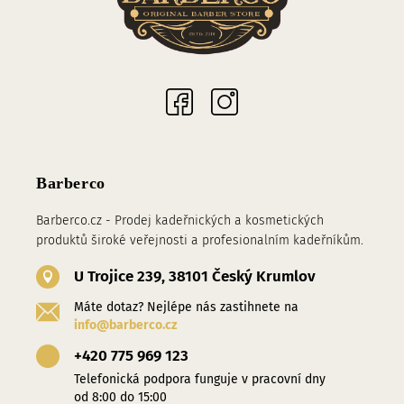
Sociální sítě
Barberco
Barberco.cz - Prodej kadeřnických a kosmetických
produktů široké veřejnosti a profesionalním kadeřníkům.
U Trojice 239, 38101 Český Krumlov
Máte dotaz? Nejlépe nás zastihnete na
info@barberco.cz
+420 775 969 123
Telefonická podpora funguje v pracovní dny
od 8:00 do 15:00