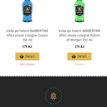
Voda po holení BARBERTIME
Voda po holení BARBERTIME
After shave cologne Ocean
After shave cologne Potion
150 ml
of Morgan 150 ml
179 Kč
179 Kč
Detail
Detail
Není skladem
Skladem
Naše nabídka