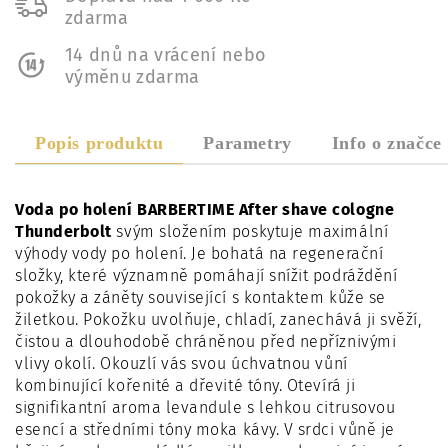
zdarma
14 dnů na vrácení nebo
výměnu zdarma
Popis produktu
Parametry
Info o značce
Voda po holení BARBERTIME After shave cologne
Thunderbolt
svým složením poskytuje maximální
výhody vody po holení. Je bohatá na regenerační
složky, které významně pomáhají snížit podráždění
pokožky a záněty související s kontaktem kůže se
žiletkou. Pokožku uvolňuje, chladí, zanechává ji svěží,
čistou a dlouhodobě chráněnou před nepříznivými
vlivy okolí. Okouzlí vás svou úchvatnou vůní
kombinující kořenité a dřevité tóny. Otevírá ji
signifikantní aroma levandule s lehkou citrusovou
esencí a středními tóny moka kávy. V srdci vůně je