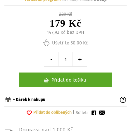
229 Kč
179 Kč
147,93 Kč bez DPH
Ušetříte 50,00 Kč
-
+
Snížit o 1 kus
Zvýšit o 1 kus
Přidat do košíku
+ Dárek k nákupu
Přidat do oblíbených
|
Sdílet:
Doprava nad 1 000 Kč