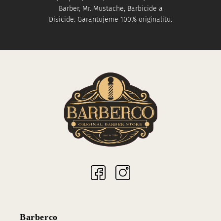
Barber, Mr. Mustache, Barbicide a
Disicide. Garantujeme 100% originalitu.
Sociální sítě
Barberco