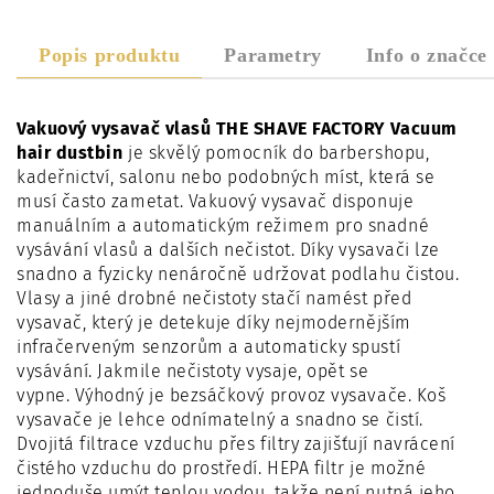
Popis produktu
Parametry
Info o značce
Vakuový vysavač vlasů THE SHAVE FACTORY Vacuum
hair dustbin
je skvělý pomocník do barbershopu,
kadeřnictví, salonu nebo podobných míst, která se
musí často zametat. Vakuový vysavač disponuje
manuálním a automatickým režimem pro snadné
vysávání vlasů a dalších nečistot. Díky vysavači lze
snadno a fyzicky nenáročně udržovat podlahu čistou.
Vlasy a jiné drobné nečistoty stačí namést před
vysavač, který je detekuje díky nejmodernějším
infračerveným senzorům a automaticky spustí
vysávání. Jakmile nečistoty vysaje, opět se
vypne. Výhodný je bezsáčkový provoz vysavače. Koš
vysavače je lehce odnímatelný a snadno se čistí.
Dvojitá filtrace vzduchu přes filtry zajišťují navrácení
čistého vzduchu do prostředí. HEPA filtr je možné
jednoduše umýt teplou vodou, takže není nutná jeho