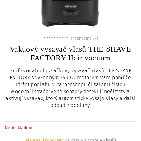
c
i
(hodnoceno 0x)
Vakuový vysavač vlasů THE SHAVE
FACTORY Hair vacuum
Profesionální bezsáčkový vysavač vlasů THE SHAVE
FACTORY s výkonným 1400W motorem vám pomůže
udržet podlahu v barbershopu či salonu čistou.
Moderní infračervené senzory detekují nečistoty a
aktivují vysavač, který automaticky vysaje vlasy a další
odpad z podlahy.
Není skladem
Věrnostní program:
Za nákup získáte
40 bodů
.