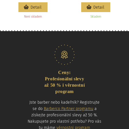
Detail
Detail
Není skladem
Skladem
Naše nabídka
Ceny:
Profesionální slevy
až 50 % i věrnostní
program
Jste barber nebo kadeřník? Registrujte
se do
Barberco Partner programu
a
získejte profesionální slevy až 50 %.
Nakupujete pro vlastní potřebu? Pro vás
tu máme
věrnostní program