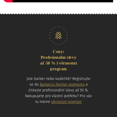
Naše nabídka
Ceny:
Profesionální slevy
až 50 % i věrnostní
program
Jste barber nebo kadeřník? Registrujte
se do
Barberco Partner programu
a
získejte profesionální slevy až 50 %.
Nakupujete pro vlastní potřebu? Pro vás
tu máme
věrnostní program