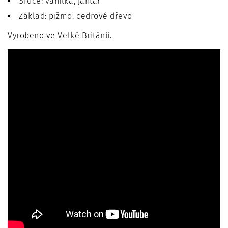
Srdce: vanilka, jantar
Základ: pižmo, cedrové dřevo
Vyrobeno ve Velké Británii.