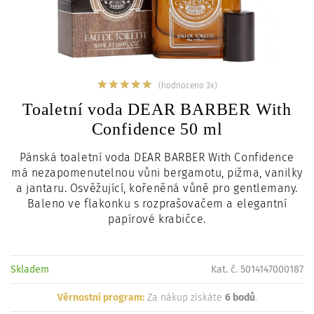
c
i
(hodnoceno 3x)
Toaletní voda DEAR BARBER With
Confidence 50 ml
Pánská toaletní voda DEAR BARBER With Confidence
má nezapomenutelnou vůni bergamotu, pižma, vanilky
a jantaru. Osvěžující, kořeněná vůně pro gentlemany.
Baleno ve flakonku s rozprašovačem a elegantní
papírové krabičce.
Skladem
Kat. č. 5014147000187
Věrnostní program:
Za nákup získáte
6 bodů
.