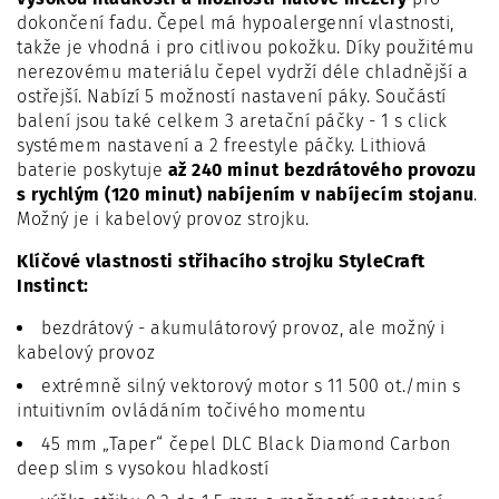
dokončení fadu. Čepel má hypoalergenní vlastnosti,
takže je vhodná i pro citlivou pokožku. Díky použitému
nerezovému materiálu čepel vydrží déle chladnější a
ostřejší. Nabízí 5 možností nastavení páky. Součástí
balení jsou také celkem 3 aretační páčky - 1 s click
systémem nastavení a 2 freestyle páčky. Lithiová
baterie poskytuje
až 240 minut bezdrátového provozu
s rychlým (120 minut) nabíjením v nabíjecím stojanu
.
Možný je i kabelový provoz strojku.
Klíčové vlastnosti střihacího strojku StyleCraft
Instinct:
bezdrátový - akumulátorový provoz, ale možný i
kabelový provoz
extrémně silný vektorový motor s 11 500 ot./min s
intuitivním ovládáním točivého momentu
45 mm „Taper“ čepel DLC Black Diamond Carbon
deep slim s vysokou hladkostí