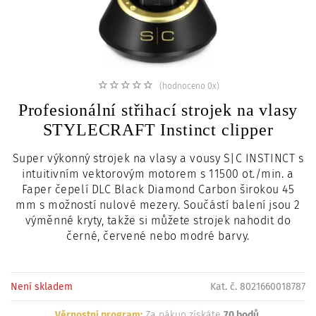
c
i
(hodnoceno 0x)
Profesionální střihací strojek na vlasy
STYLECRAFT Instinct clipper
Super výkonný strojek na vlasy a vousy S|C INSTINCT s
intuitivním vektorovým motorem s 11500 ot./min. a
Faper čepelí DLC Black Diamond Carbon širokou 45
mm s možností nulové mezery. Součástí balení jsou 2
výměnné kryty, takže si můžete strojek nahodit do
černé, červené nebo modré barvy.
Není skladem
Kat. č. 8021660018787
Věrnostní program:
Za nákup získáte
70 bodů
.