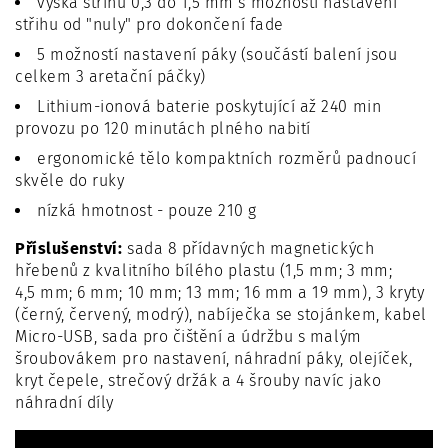
výška střihu 0,3 do 1,5 mm s možností nastavení
střihu od "nuly" pro dokončení fade
5 možností nastavení páky (součástí balení jsou
celkem 3 aretační páčky)
Lithium-ionová baterie poskytující až 240 min
provozu po 120 minutách plného nabití
ergonomické tělo kompaktních rozměrů padnoucí
skvěle do ruky
nízká hmotnost - pouze 210 g
Příslušenství:
sada 8 přídavných magnetických
hřebenů z kvalitního bílého plastu (1,5 mm; 3 mm;
4,5 mm; 6 mm; 10 mm; 13 mm; 16 mm a 19 mm), 3 kryty
(černý, červený, modrý), nabíječka se stojánkem, kabel
Micro-USB, sada pro čištění a údržbu s malým
šroubovákem pro nastavení, náhradní páky, olejíček,
kryt čepele, strečový držák a 4 šrouby navíc jako
náhradní díly