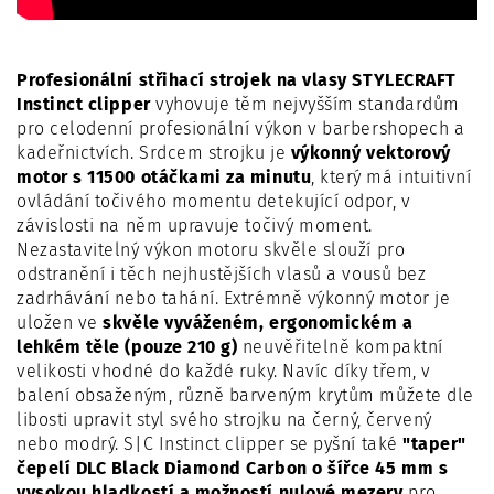
Profesionální střihací strojek na vlasy STYLECRAFT
Instinct clipper
vyhovuje těm nejvyšším standardům
pro celodenní profesionální výkon v barbershopech a
kadeřnictvích. Srdcem strojku je
výkonný vektorový
motor s 11500 otáčkami za minutu
, který má intuitivní
ovládání točivého momentu detekující odpor, v
závislosti na něm upravuje točivý moment.
Nezastavitelný výkon motoru skvěle slouží pro
odstranění i těch nejhustějších vlasů a vousů bez
zadrhávání nebo tahání. Extrémně výkonný motor je
uložen ve
skvěle vyváženém, ergonomickém a
lehkém těle (pouze 210 g)
neuvěřitelně kompaktní
velikosti vhodné do každé ruky. Navíc díky třem, v
balení obsaženým, různě barveným krytům můžete dle
libosti upravit styl svého strojku na černý, červený
nebo modrý. S|C Instinct clipper se pyšní také
"taper"
čepelí DLC Black Diamond Carbon o šířce 45 mm s
vysokou hladkostí a možností nulové mezery
pro