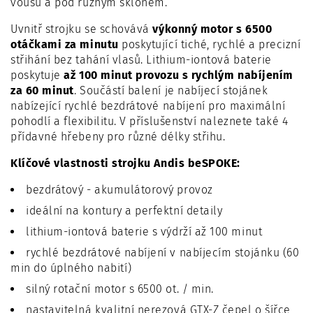
vousů a pod různým sklonem.
Uvnitř strojku se schovává
výkonný motor s 6500
otáčkami za minutu
poskytující tiché, rychlé a precizní
střihání bez tahání vlasů. Lithium-iontová baterie
poskytuje
až 100 minut provozu s rychlým nabíjením
za 60 minut
. Součástí balení je nabíjecí stojánek
nabízející rychlé bezdrátové nabíjení pro maximální
pohodlí a flexibilitu. V příslušenství naleznete také 4
přídavné hřebeny pro různé délky střihu.
Klíčové vlastnosti strojku Andis beSPOKE:
bezdrátový - akumulátorový provoz
ideální na kontury a perfektní detaily
lithium-iontová baterie s výdrží až 100 minut
rychlé bezdrátové nabíjení v nabíjecím stojánku (60
min do úplného nabití)
silný rotační motor s 6500 ot. / min.
nastavitelná kvalitní nerezová GTX-Z čepel o šířce