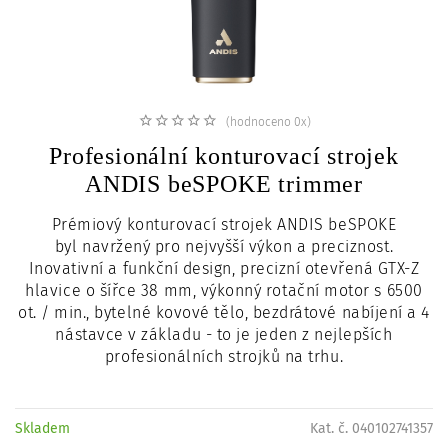
c
i
(hodnoceno 0x)
Profesionální konturovací strojek
ANDIS beSPOKE trimmer
Prémiový konturovací strojek ANDIS beSPOKE
byl navržený pro nejvyšší výkon a preciznost.
Inovativní a funkční design, precizní otevřená GTX-Z
hlavice o šířce 38 mm, výkonný rotační motor s 6500
ot. / min., bytelné kovové tělo, bezdrátové nabíjení a 4
nástavce v základu - to je jeden z nejlepších
profesionálních strojků na trhu.
Skladem
Kat. č. 040102741357