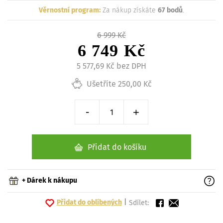
Věrnostní program:
Za nákup získáte
67 bodů
.
6 999 Kč
6 749 Kč
5 577,69 Kč bez DPH
Ušetříte 250,00 Kč
-
+
Snížit o 1 kus
Zvýšit o 1 kus
Přidat do košíku
+ Dárek k nákupu
Přidat do oblíbených
|
Sdílet: