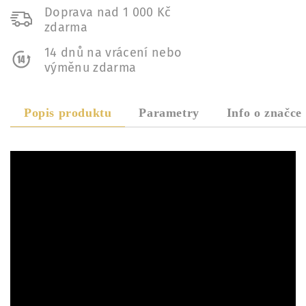
Doprava nad 1 000 Kč
zdarma
14 dnů na vrácení nebo
výměnu zdarma
Popis produktu
Parametry
Info o značce