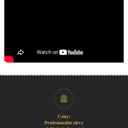
Naše nabídka
Ceny:
Profesionální slevy