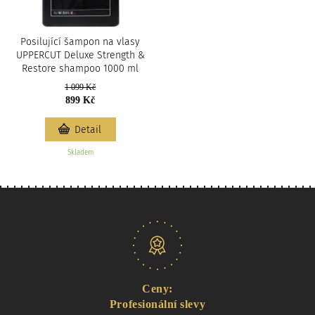
Posilující šampon na vlasy
UPPERCUT Deluxe Strength &
Restore shampoo 1000 ml
1 099 Kč
899 Kč
Detail
Skladem
Naše nabídka
Ceny:
Profesionální slevy