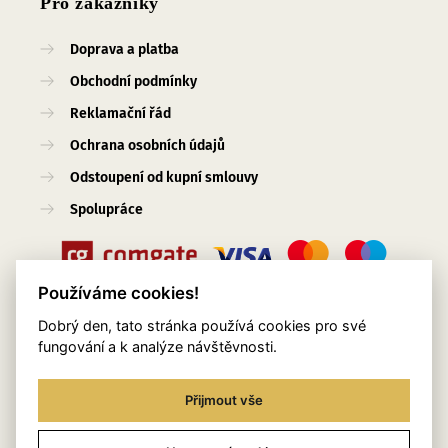
Pro zákazníky
Doprava a platba
Obchodní podmínky
Reklamační řád
Ochrana osobních údajů
Odstoupení od kupní smlouvy
Spolupráce
Používáme cookies!
Dobrý den, tato stránka používá cookies pro své
Užitečné odkazy
fungování a k analýze návštěvnosti.
O nás
Přijmout vše
Blog
Služby