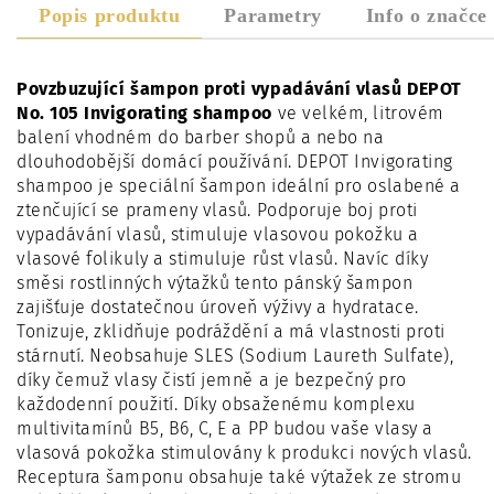
Popis produktu
Parametry
Info o značce
Povzbuzující šampon proti vypadávání vlasů DEPOT
No. 105 Invigorating shampoo
ve velkém, litrovém
balení vhodném do barber shopů a nebo na
dlouhodobější domácí používání. DEPOT Invigorating
shampoo je speciální šampon ideální pro oslabené a
ztenčující se prameny vlasů. Podporuje boj proti
vypadávání vlasů, stimuluje vlasovou pokožku a
vlasové folikuly a stimuluje růst vlasů. Navíc díky
směsi rostlinných výtažků tento pánský šampon
zajišťuje dostatečnou úroveň výživy a hydratace.
Tonizuje, zklidňuje podráždění a má vlastnosti proti
stárnutí. Neobsahuje SLES (Sodium Laureth Sulfate),
díky čemuž vlasy čistí jemně a je bezpečný pro
každodenní použití. Díky obsaženému komplexu
multivitamínů B5, B6, C, E a PP budou vaše vlasy a
vlasová pokožka stimulovány k produkci nových vlasů.
Receptura šamponu obsahuje také výtažek ze stromu