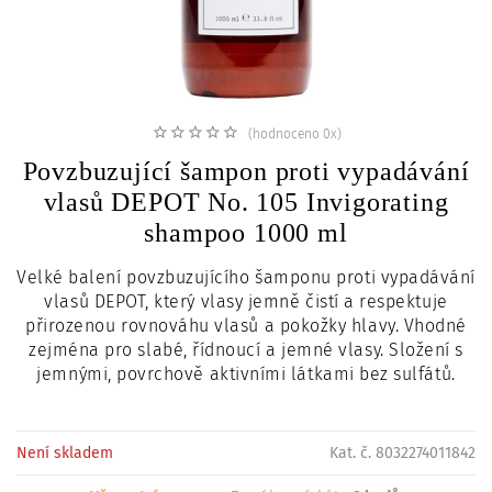
c
i
(hodnoceno 0x)
Povzbuzující šampon proti vypadávání
vlasů DEPOT No. 105 Invigorating
shampoo 1000 ml
Velké balení povzbuzujícího šamponu proti vypadávání
vlasů DEPOT, který vlasy jemně čistí a respektuje
přirozenou rovnováhu vlasů a pokožky hlavy. Vhodné
zejména pro slabé, řídnoucí a jemné vlasy. Složení s
jemnými, povrchově aktivními látkami bez sulfátů.
Není skladem
Kat. č. 8032274011842