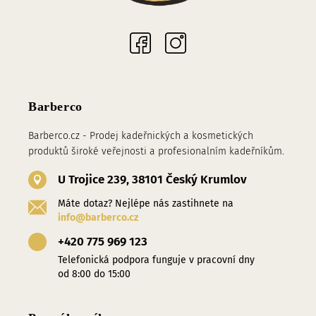
Sociální sítě
Barberco
Barberco.cz - Prodej kadeřnických a kosmetických
produktů široké veřejnosti a profesionalním kadeřníkům.
U Trojice 239, 38101 Český Krumlov
Máte dotaz? Nejlépe nás zastihnete na
info@barberco.cz
+420 775 969 123
Telefonická podpora funguje v pracovní dny
od 8:00 do 15:00