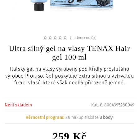
c
i
(hodnoceno 0x)
Ultra silný gel na vlasy TENAX Hair
gel 100 ml
Italský gel na vlasy vyrobený pod křídly proslulého
výrobce Proraso. Gel poskytuje extra silnou a vytrvalou
fixaci vlasů, které však nechá přirozeně jemné.
Není skladem
Kat. č. 8004395280049
Věrnostní program:
Za nákup získáte
3 body
.
259 Kč