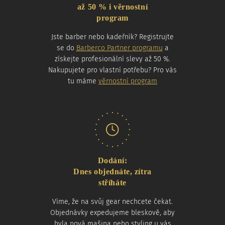
až 50 % i věrnostní
program
Jste barber nebo kadeřník? Registrujte
se do
Barberco Partner programu
a
získejte profesionální slevy až 50 %.
Nakupujete pro vlastní potřebu? Pro vás
tu máme
věrnostní program
Dodání:
Dnes objednáte, zítra
stříháte
Víme, že na svůj gear nechcete čekat.
Objednávky expedujeme bleskově, aby
byla nová mašina nebo styling u vás