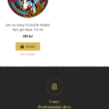
Gel na vlasy SCISSOR HANDS
Hair gel Raze 115 ml
399 Kč
Detail
Není skladem
Naše nabídka
Ceny:
Profesionální slevy