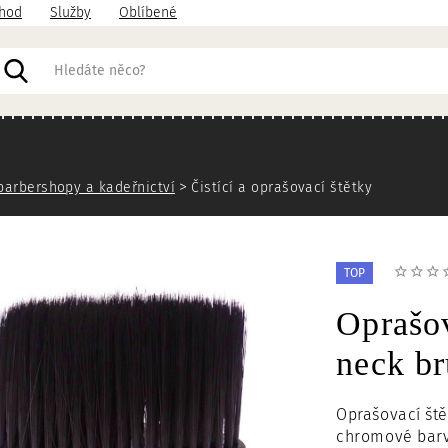
hod
Služby
Oblíbené
acházíte
barbershopy a kadeřnictví
Čistící a oprašovací štětky
TOP
Oprašo
neck br
Oprašovací ště
chromové barvě