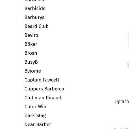
Barbicide
Barburys
Beard Club
Beviro
Böker
Brosh
BusyB
Byjome
Captain Fawcett
Clippers Barberco
Clubman Pinaud
Oprašo
Color Win
Dark Stag
Dear Barber