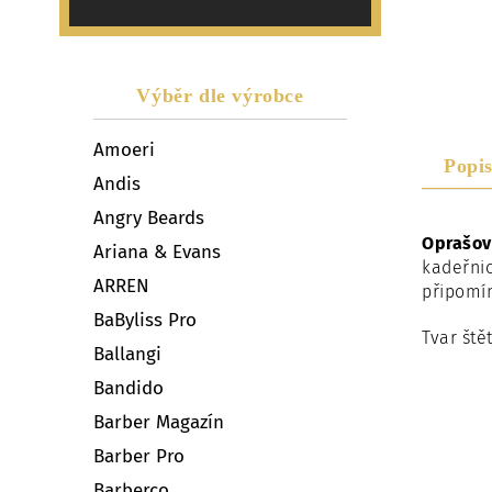
Výběr dle výrobce
Amoeri
Popi
Andis
Angry Beards
Oprašov
Ariana & Evans
kadeřnic
ARREN
připomín
BaByliss Pro
Tvar ště
Ballangi
Bandido
Barber Magazín
Barber Pro
Barberco