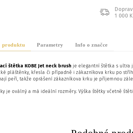
Doprav
1 000 
s produktu
Parametry
Info o značce
ací štětka KOBE Jet neck brush
je elegantní štětka s ultra
ké pláštěnky, křesla či případně i zákazníkova krku po stříh
ají peří, takže oprášení zákazníkova krku je příjemnou zál
tky je oválný a má ideální rozměry. Výška štětky včetně štět