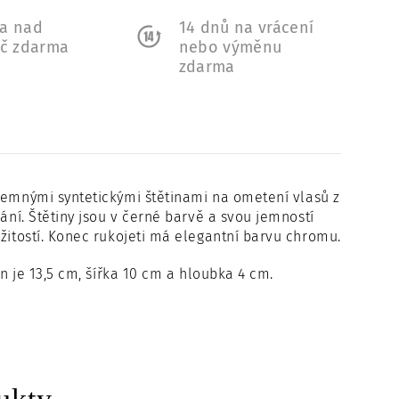
a nad
14 dnů na vrácení
Kč zdarma
nebo výměnu
zdarma
 jemnými syntetickými štětinami na ometení vlasů z
ání. Štětiny jsou v černé barvě a svou jemností
ežitostí. Konec rukojeti má elegantní barvu chromu.
in je 13,5 cm, šířka 10 cm a hloubka 4 cm.