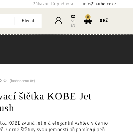
Zákaznická podpora:
info@barberco.cz
Košík
CZ
kusů
0
Přihlášení
0 Kč
Hledat
SK
EN
(hodnoceno 0x)
vací štětka KOBE Jet
ush
tka KOBE zvaná Jet má elegantní vzhled v černo-
. Černé štětiny svou jemností připomínají peří,