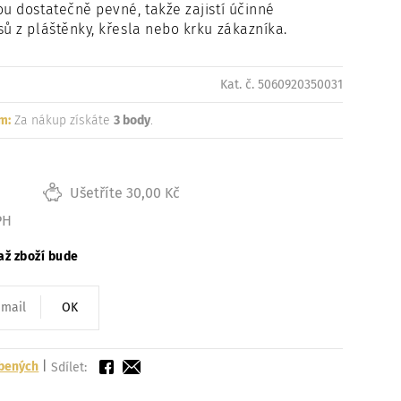
ou dostatečně pevné, takže zajistí účinné
sů z pláštěnky, křesla nebo krku zákazníka.
Kat. č. 5060920350031
m:
Za nákup získáte
3 body
.
Ušetříte 30,00 Kč
PH
až zboží bude
OK
íbených
|
Sdílet: