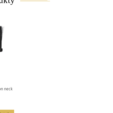
ukty
on neck