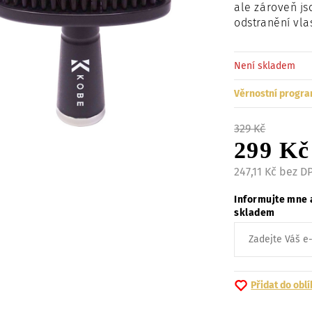
ale zároveň js
odstranění vla
Není skladem
Věrnostní progra
329 Kč
299 Kč
247,11 Kč bez D
Informujte mne 
skladem
Přidat do obl