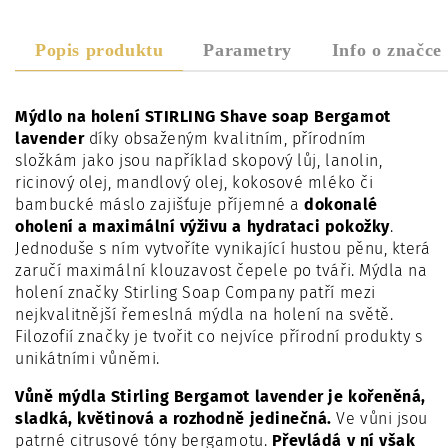
Popis produktu
Parametry
Info o značce
Mýdlo na holení STIRLING Shave soap Bergamot
lavender
díky obsaženým kvalitním, přírodním
složkám jako jsou například skopový lůj, lanolin,
ricinový olej, mandlový olej, kokosové mléko či
bambucké máslo zajišťuje příjemné a
dokonalé
oholení a maximální výživu a hydrataci pokožky
.
Jednoduše s ním vytvoříte vynikající hustou pěnu, která
zaručí maximální klouzavost čepele po tváři. Mýdla na
holení značky Stirling Soap Company patří mezi
nejkvalitnější řemeslná mýdla na holení na světě.
Filozofií značky je tvořit co nejvíce přírodní produkty s
unikátními vůněmi.
Vůně mýdla Stirling Bergamot lavender je kořeněná,
sladká, květinová a rozhodně jedinečná.
Ve vůni jsou
patrné citrusové tóny bergamotu.
Převládá v ní však