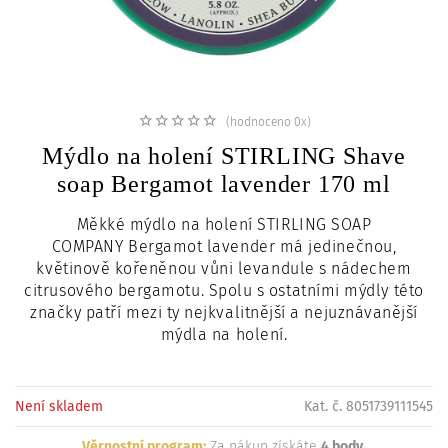
c
i
(hodnoceno 0x)
Mýdlo na holení STIRLING Shave
soap Bergamot lavender 170 ml
Měkké mýdlo na holení STIRLING SOAP
COMPANY Bergamot lavender má jedinečnou,
květinově kořeněnou vůni levandule s nádechem
citrusového bergamotu
.
Spolu s ostatními mýdly této
značky patří mezi ty nejkvalitnější a nejuznávanější
mýdla na holení.
Není skladem
Kat. č. 8051739111545
Věrnostní program:
Za nákup získáte
4 body
.