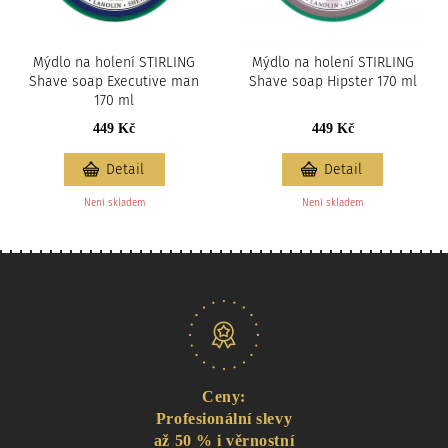
Mýdlo na holení STIRLING
Mýdlo na holení STIRLING
Shave soap Executive man
Shave soap Hipster 170 ml
170 ml
449 Kč
449 Kč
Detail
Detail
Není skladem
Není skladem
Naše nabídka
Ceny:
Profesionální slevy
až 50 % i věrnostní