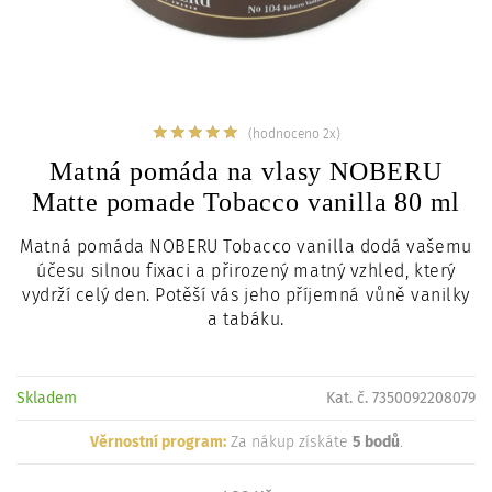
c
i
(hodnoceno 2x)
Matná pomáda na vlasy NOBERU
Matte pomade Tobacco vanilla 80 ml
Matná pomáda NOBERU Tobacco vanilla dodá vašemu
účesu silnou fixaci a přirozený matný vzhled, který
vydrží celý den. Potěší vás jeho příjemná vůně vanilky
a tabáku.
Skladem
Kat. č. 7350092208079
Věrnostní program:
Za nákup získáte
5 bodů
.