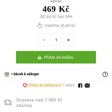
489 Kč
469 Kč
387,60 Kč bez DPH
Ušetříte 20,00 Kč
-
+
Snížit o 1 kus
Zvýšit o 1 kus
Přidat do košíku
+ Dárek k nákupu
Přidat do oblíbených
|
Sdílet:
Doprava nad 1 000 Kč
zdarma