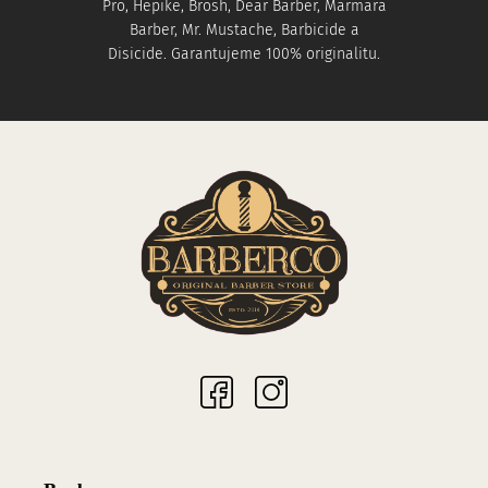
Pro, Hepike, Brosh, Dear Barber, Marmara
Barber, Mr. Mustache, Barbicide a
Disicide. Garantujeme 100% originalitu.
Sociální sítě