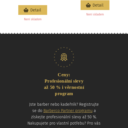
Detail
Detail
Není skladem
Není skladem
Naše nabídka
Ceny:
Profesionální slevy
až 50 % i věrnostní
program
Jste barber nebo kadeřník? Registrujte
se do
Barberco Partner programu
a
získejte profesionální slevy až 50 %.
Nakupujete pro vlastní potřebu? Pro vás