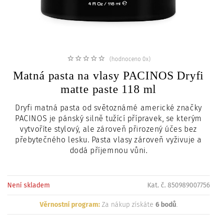
c
i
(hodnoceno 0x)
Matná pasta na vlasy PACINOS Dryfi
matte paste 118 ml
Dryfi matná pasta od světoznámé americké značky
PACINOS je pánský silně tužící přípravek, se kterým
vytvoříte stylový, ale zároveň přirozený účes bez
přebytečného lesku. Pasta vlasy zároveň vyživuje a
dodá příjemnou vůni.
Není skladem
Kat. č. 850989007756
Věrnostní program:
Za nákup získáte
6 bodů
.