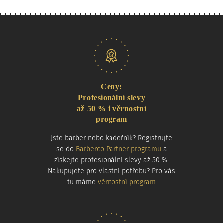
Naše nabídka
Ceny:
Profesionální slevy
až 50 % i věrnostní
program
Jste barber nebo kadeřník? Registrujte
se do
Barberco Partner programu
a
získejte profesionální slevy až 50 %.
Nakupujete pro vlastní potřebu? Pro vás
tu máme
věrnostní program