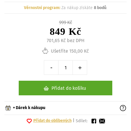
Věrnostní program:
Za nákup získáte
8 bodů
.
999 Kč
849 Kč
701,65 Kč bez DPH
Ušetříte 150,00 Kč
-
+
Snížit o 1 kus
Zvýšit o 1 kus
Přidat do košíku
+ Dárek k nákupu
Přidat do oblíbených
|
Sdílet: