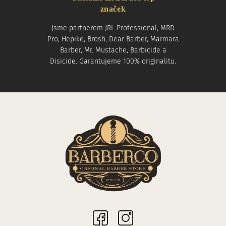
značek
Jsme partnerem JRL Professional, MRD
Pro, Hepike, Brosh, Dear Barber, Marmara
Barber, Mr. Mustache, Barbicide a
Disicide. Garantujeme 100% originalitu.
Sociální sítě