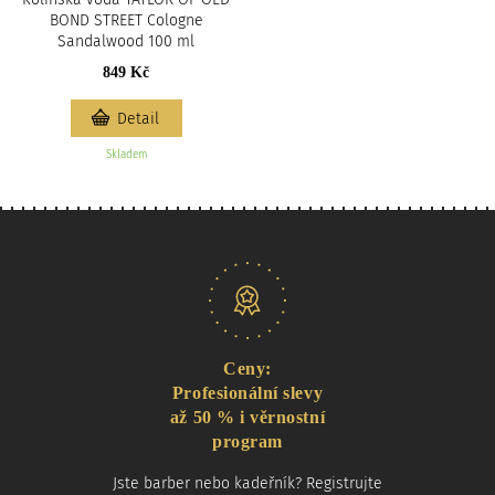
BOND STREET Cologne
Sandalwood 100 ml
849 Kč
Detail
Skladem
Naše nabídka
Ceny:
Profesionální slevy
až 50 % i věrnostní
program
Jste barber nebo kadeřník? Registrujte