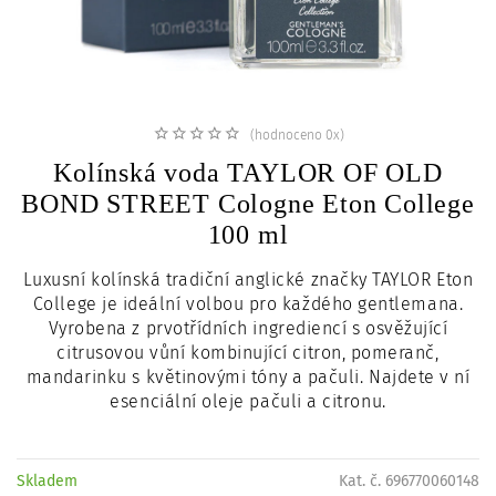
c
i
(hodnoceno 0x)
Kolínská voda TAYLOR OF OLD
BOND STREET Cologne Eton College
100 ml
Luxusní kolínská tradiční anglické značky TAYLOR Eton
College je ideální volbou pro každého gentlemana.
Vyrobena z prvotřídních ingrediencí s osvěžující
citrusovou vůní kombinující citron, pomeranč,
mandarinku s květinovými tóny a pačuli. Najdete v ní
esenciální oleje pačuli a citronu.
Skladem
Kat. č. 696770060148