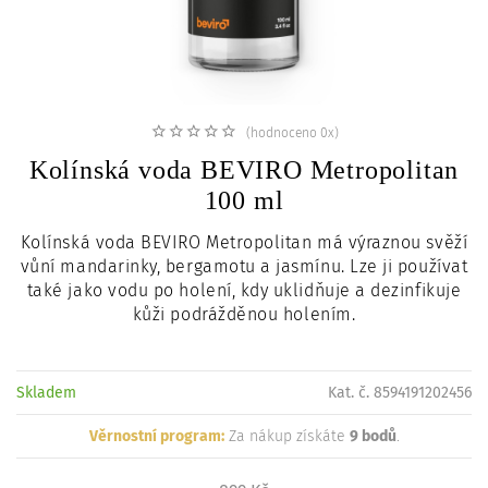
c
i
(hodnoceno 0x)
Kolínská voda BEVIRO Metropolitan
100 ml
Kolínská voda BEVIRO
Metropolitan
má výraznou svěží
vůní mandarinky, bergamotu a jasmínu. Lze ji používat
také jako vodu po holení, kdy uklidňuje a dezinfikuje
kůži podrážděnou holením.
Skladem
Kat. č. 8594191202456
Věrnostní program:
Za nákup získáte
9 bodů
.