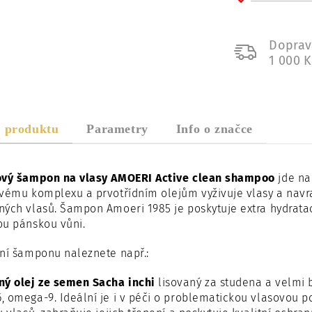
Doprav
1 000 
s produktu
Parametry
Info o značce
ový šampon na vlasy AMOERI Active clean shampoo
jde na
vému komplexu a prvotřídním olejům vyživuje vlasy a navrac
ých vlasů. Šampon Amoeri 1985 je poskytuje extra hydrata
ou pánskou vůni.
ní šamponu naleznete např.:
ný olej ze semen Sacha inchi
lisovaný za studena a velmi 
 omega-9. Ideální je i v péči o problematickou vlasovou po