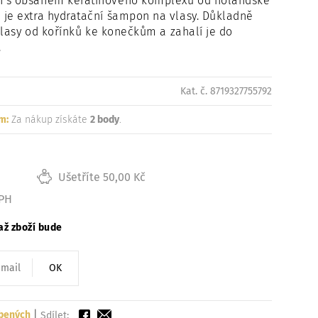
 s obsahem keratinového komplexu od holandské
je extra hydratační šampon na vlasy. Důkladně
e vlasy od kořínků ke konečkům a zahalí je do
.
Kat. č. 8719327755792
m:
Za nákup získáte
2 body
.
Ušetříte 50,00 Kč
DPH
až zboží bude
OK
íbených
|
Sdílet: