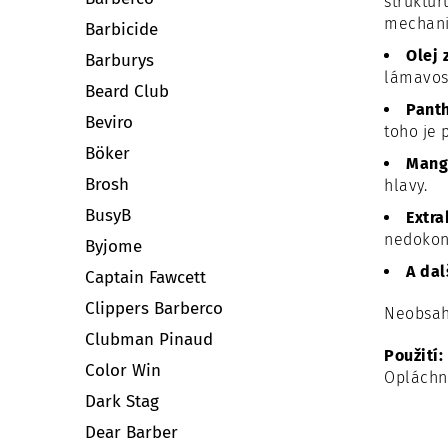
struktur
mechanic
Barbicide
Olej 
Barburys
lámavos
Beard Club
Panth
Beviro
toho je 
Böker
Mang
Brosh
hlavy.
BusyB
Extr
nedokona
Byjome
A dal
Captain Fawcett
Clippers Barberco
Neobsahu
Clubman Pinaud
Použití:
Color Win
Opláchně
Dark Stag
Dear Barber