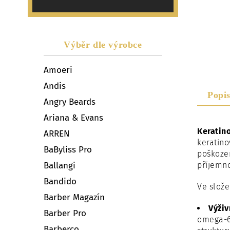
Výběr dle výrobce
Amoeri
Andis
Popi
Angry Beards
Ariana & Evans
Keratin
ARREN
keratino
BaByliss Pro
poškozen
příjemn
Ballangi
Bandido
Ve slože
Barber Magazín
Výživ
Barber Pro
omega-6,
Barberco