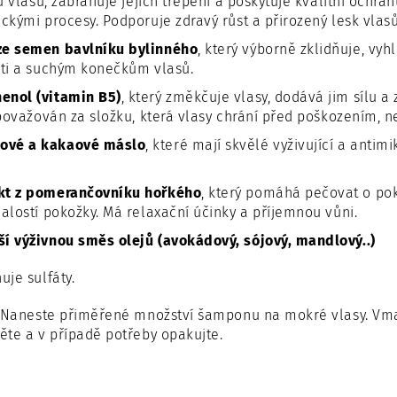
u vlasů, zabraňuje jejich třepení a poskytuje kvalitní ochr
kými procesy. Podporuje zdravý růst a přirozený lesk vlasů
ze semen bavlníku bylinného
, který výborně zklidňuje, vyhl
ti a suchým konečkům vlasů.
enol (vitamin B5)
, který změkčuje vlasy, dodává jim sílu a
považován za složku, která vlasy chrání před poškozením, 
ové a kakaové máslo
, které mají skvělé vyživující a antim
akt z pomerančovníku hořkého
, který pomáhá pečovat o po
lostí pokožky. Má relaxační účinky a příjemnou vůni.
ší výživnou směs olejů (avokádový, sójový, mandlový..)
je sulfáty.
Naneste přiměřené množství šamponu na mokré vlasy. Vmasír
te a v případě potřeby opakujte.