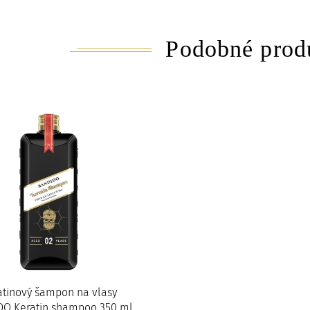
Podobné prod
atinový šampon na vlasy
O Keratin shampoo 350 ml