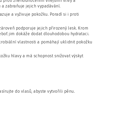
anu proti znehodnocením vnějšími vlivy a
 a zabraňuje jejich vypadávání.
azuje a vyživuje pokožku. Poradí si i proti
 zároveň podporuje jejich přirozený lesk. Krom
neboť jim dokáže dodat dlouhodobou hydrataci.
ikrobiální vlastnosti a pomáhají uklidnit pokožku
kožku hlavy a má schopnost snižovat výskyt
ujte do vlasů, abyste vytvořili pěnu.