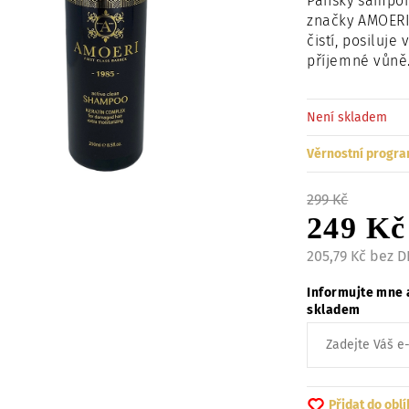
Pánský šampon
značky AMOERI 
čistí, posiluj
příjemné vůně
Není skladem
Věrnostní progra
299 Kč
249 Kč
205,79 Kč bez 
Informujte mne 
skladem
Přidat do obl