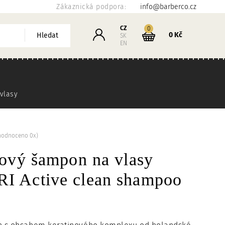
Zákaznická podpora:
info@barberco.cz
Košík
CZ
kusů
0
Přihlášení
0 Kč
Hledat
SK
EN
vlasy
hodnoceno 0x)
nový šampon na vlasy
 Active clean shampoo