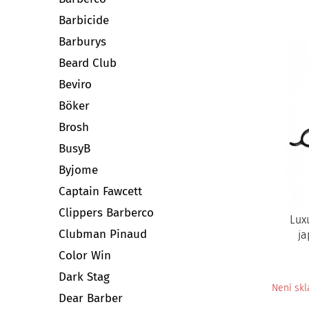
Barbicide
Barburys
Beard Club
Beviro
Böker
Brosh
BusyB
Byjome
Captain Fawcett
Clippers Barberco
Lux
Clubman Pinaud
ja
Color Win
Dark Stag
Není sk
Dear Barber