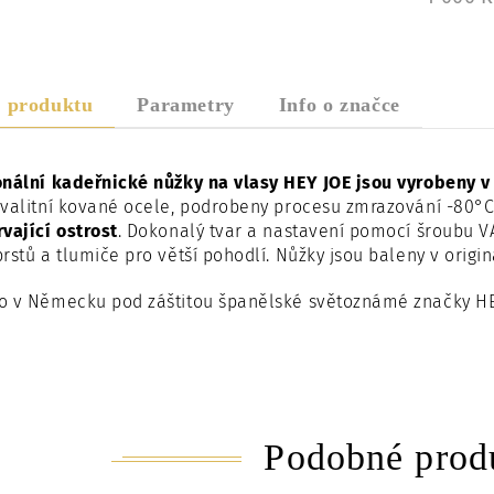
s produktu
Parametry
Info o značce
onální kadeřnické nůžky na vlasy HEY JOE jsou vyrobeny v
valitní kované ocele, podrobeny procesu zmrazování -80°C
vající ostrost
. Dokonalý tvar a nastavení pomocí šroubu VA
rstů a tlumiče pro větší pohodlí. Nůžky jsou baleny v ori
o v Německu pod záštitou španělské světoznámé značky HE
Podobné prod