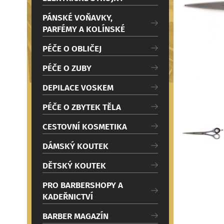
c
Načítám
i
PÁNSKÉ VOŇAVKY,
PARFÉMY A KOLÍNSKÉ
PÉČE O OBLIČEJ
PÉČE O ZUBY
DEPILACE VOSKEM
PÉČE O ZBYTEK TĚLA
CESTOVNÍ KOSMETIKA
DÁMSKÝ KOUTEK
DĚTSKÝ KOUTEK
PRO BARBERSHOPY A
KADEŘNICTVÍ
BARBER MAGAZÍN