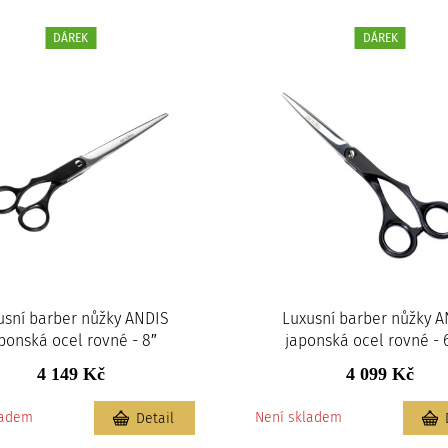
DÁREK
DÁREK
usní barber nůžky ANDIS
Luxusní barber nůžky 
ponská ocel rovné - 8″
japonská ocel rovné - 6
4 149 Kč
4 099 Kč
ladem
Není skladem
Detail