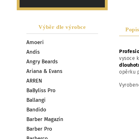
Výběr dle výrobce
Popi
Amoeri
Profesi
Andis
vysoce k
Angry Beards
dlouhotr
Ariana & Evans
opěrku p
ARREN
Vyroben
BaByliss Pro
Ballangi
Bandido
Barber Magazín
Barber Pro
Barberco