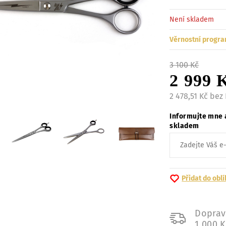
Není skladem
Věrnostní progra
3 100 Kč
2 999 
2 478,51 Kč bez
Informujte mne 
skladem
Přidat do obl
Doprav
1 000 