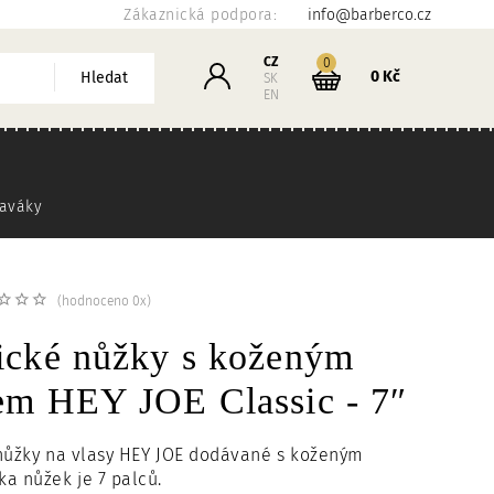
Zákaznická podpora:
info@barberco.cz
Košík
CZ
kusů
0
Přihlášení
0 Kč
Hledat
SK
EN
raváky
(hodnoceno 0x)
ické nůžky s koženým
em HEY JOE Classic - 7″
 nůžky na vlasy HEY JOE dodávané s koženým
a nůžek je 7 palců.