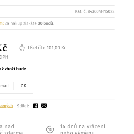
Načítám
Kat. č. 8436041415022
m:
Za nákup získáte
30 bodů
.
Kč
Ušetříte 101,00 Kč
 DPH
až zboží bude
OK
íbených
|
Sdílet:
a nad
14 dnů na vrácení
Kč zdarma
nebo výměnu