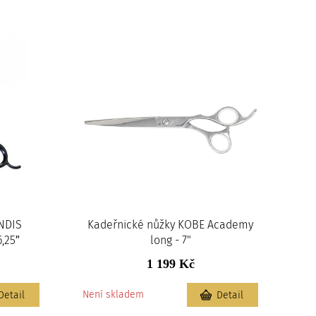
ANDIS
Kadeřnické nůžky KOBE Academy
,25″
long - 7"
1 199 Kč
Není skladem
Detail
Detail