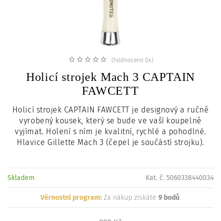
c
i
(hodnoceno 0x)
Holicí strojek Mach 3 CAPTAIN
FAWCETT
Holicí strojek CAPTAIN FAWCETT je designový a ručně
vyrobený kousek, který se bude ve vaší koupelně
vyjímat. Holení s ním je kvalitní, rychlé a pohodlné.
Hlavice Gillette Mach 3 (čepel je součástí strojku).
Skladem
Kat. č. 5060338440034
Věrnostní program:
Za nákup získáte
9 bodů
.