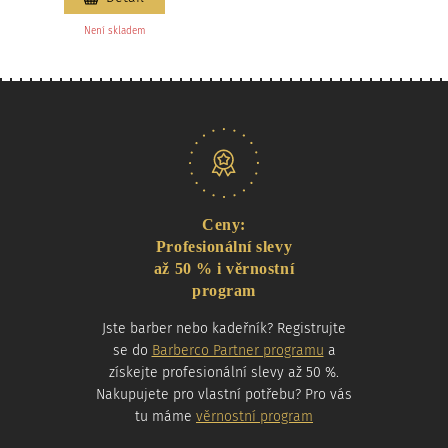
Není skladem
Naše nabídka
Ceny:
Profesionální slevy
až 50 % i věrnostní
program
Jste barber nebo kadeřník? Registrujte
se do
Barberco Partner programu
a
získejte profesionální slevy až 50 %.
Nakupujete pro vlastní potřebu? Pro vás
tu máme
věrnostní program