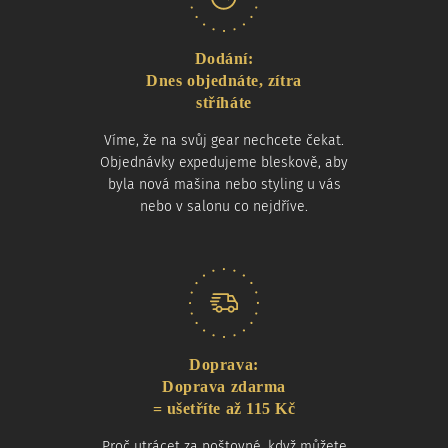
Dodání:
Dnes objednáte, zítra
stříháte
Víme, že na svůj gear nechcete čekat.
Objednávky expedujeme bleskově, aby
byla nová mašina nebo styling u vás
nebo v salonu co nejdříve.
Doprava:
Doprava zdarma
= ušetříte až 115 Kč
Proč utrácet za poštovné, když můžete