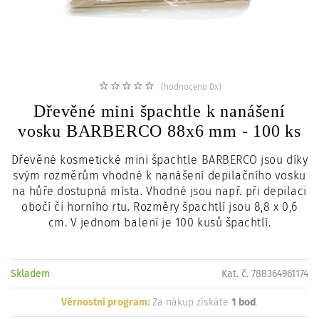
c
i
(hodnoceno 0x)
Dřevěné mini špachtle k nanášení
vosku BARBERCO 88x6 mm - 100 ks
Dřevěné kosmetické mini špachtle BARBERCO jsou díky
svým rozměrům vhodné k nanášení depilačního vosku
na hůře dostupná místa. Vhodné jsou např. při depilaci
obočí či horního rtu. Rozměry špachtlí jsou 8,8 x 0,6
cm. V jednom balení je 100 kusů špachtlí.
Skladem
Kat. č. 788364961174
Věrnostní program:
Za nákup získáte
1 bod
.