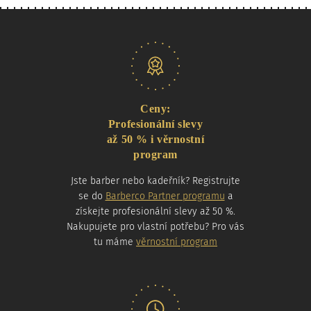
Naše nabídka
Ceny:
Profesionální slevy
až 50 % i věrnostní
program
Jste barber nebo kadeřník? Registrujte
se do
Barberco Partner programu
a
získejte profesionální slevy až 50 %.
Nakupujete pro vlastní potřebu? Pro vás
tu máme
věrnostní program