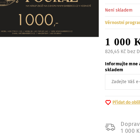
Není skladem
Věrnostní progra
1 000 
826,45 Kč bez 
Informujte mne 
skladem
Přidat do obl
Doprav
1 000 