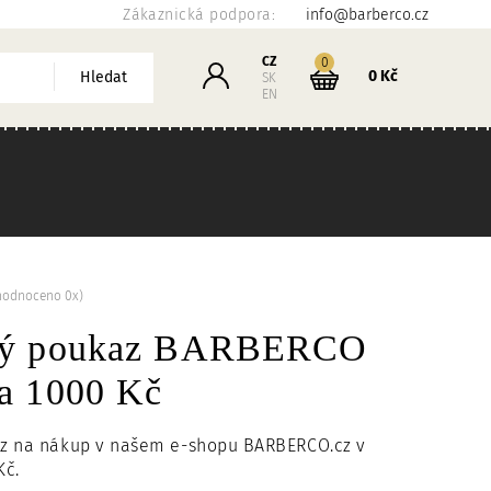
Zákaznická podpora:
info@barberco.cz
Košík
CZ
kusů
0
Přihlášení
0 Kč
Hledat
SK
EN
hodnoceno 0x)
vý poukaz BARBERCO
a 1000 Kč
z na nákup v našem e-shopu BARBERCO.cz v
Kč.