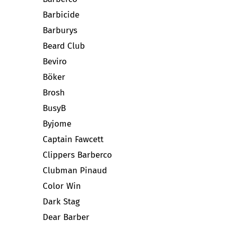
Barbicide
Barburys
Beard Club
Beviro
Böker
Brosh
BusyB
Byjome
Captain Fawcett
Clippers Barberco
Clubman Pinaud
Color Win
Dark Stag
Dear Barber