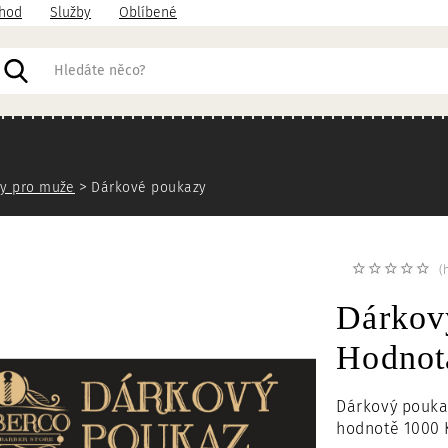
hod
Služby
Oblíbené
acházíte
y pro muže
Dárkové poukazy
(
Dárko
Hodnot
Dárkový pouka
hodnotě 1000 