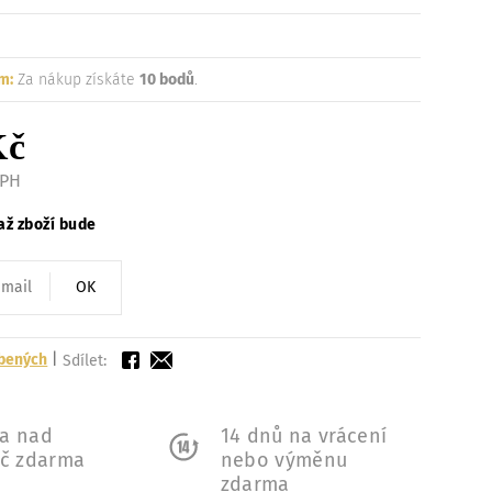
m:
Za nákup získáte
10 bodů
.
Kč
DPH
až zboží bude
OK
íbených
|
Sdílet:
a nad
14 dnů na vrácení
Kč zdarma
nebo výměnu
zdarma