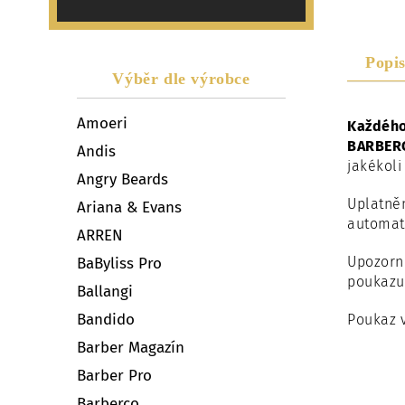
Popi
Výběr dle výrobce
Amoeri
Každého
BARBERC
Andis
jakékoli 
Angry Beards
Uplatněn
Ariana & Evans
automati
ARREN
Upozorn
BaByliss Pro
poukazu
Ballangi
Bandido
Poukaz v
Barber Magazín
Barber Pro
Barberco