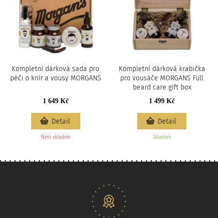
Kompletní dárková sada pro
Kompletní dárková krabička
péči o knír a vousy MORGANS
pro vousáče MORGANS Full
beard care gift box
1 649 Kč
1 499 Kč
Detail
Detail
Není skladem
Skladem
Naše nabídka