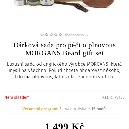
c
i
(hodnoceno 0x)
Dárková sada pro péči o plnovous
MORGANS Beard gift set
Luxusní sada od anglického výrobce MORGANS, která
myslí na všechno. Pokud chcete obdarovat někoho,
kdo má plnovous, tato sada je ideální volbou.
Není skladem
Kat. č. P2183
Věrnostní program:
Za nákup získáte
15 bodů
.
1 499 Kč