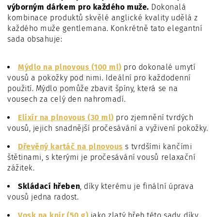
výborným dárkem pro každého muže.
Dokonalá
kombinace produktů skvělé anglické kvality udělá z
každého muže gentlemana. Konkrétně tato elegantní
sada obsahuje:
Mýdlo na plnovous (100 ml)
pro dokonalé umytí
vousů a pokožky pod nimi. Ideální pro každodenní
použití. Mýdlo pomůže zbavit špíny, která se na
vousech za celý den nahromadí.
Elixír na plnovous (30 ml)
pro zjemnění tvrdých
vousů, jejich snadnější pročesávání a vyživení pokožky.
Dřevěný kartáč na plnovous
s tvrdšími kančími
štětinami, s kterými je pročesávání vousů relaxační
zážitek.
Skládací hřeben
, díky kterému je finální úprava
vousů jedna radost.
Vosk na knír (50 g)
jako zlatý hřeb této sady, díky