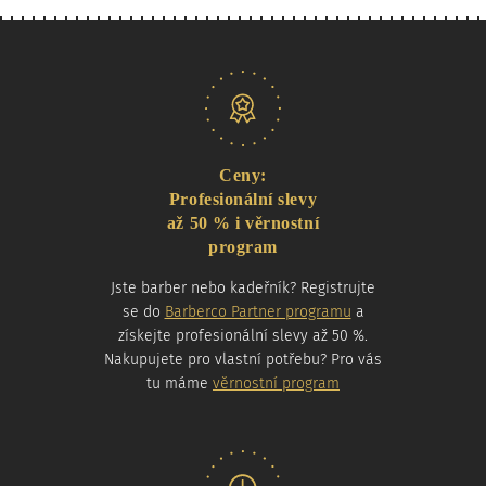
Naše nabídka
Ceny:
Profesionální slevy
až 50 % i věrnostní
program
Jste barber nebo kadeřník? Registrujte
se do
Barberco Partner programu
a
získejte profesionální slevy až 50 %.
Nakupujete pro vlastní potřebu? Pro vás
tu máme
věrnostní program