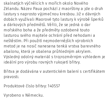
skalnatých výčnělcích v mořích okolo Nového
Zélandu. Název Paua pochází z maorštiny a jde o druh
lastury s naprosto výjimečnou kresbou. Již v dávných
dobách využívali Maorové tyto lastury k výrobě šperků
a dárkových předmětů. Věřili, že se jedná o dar
mořského boha a že předměty ozdobené touto
lasturou svého majitele ochrání před nehodami a
neštěstím. Při použití nejmodernějších výrobních
metod je na nosič nanesena tenká vrstva barevného
abalonu, která je obalena průhledným akrylem.
Výsledný odolný materiál s trojrozměrným vzhledem je
ideální pro výrobu rovných rukojetí břitvy.
Břitva je dodávána v autentickém balení s certifikátem
pravosti.
Produktové číslo břitvy: 140557
Vyrobeno v Německu.