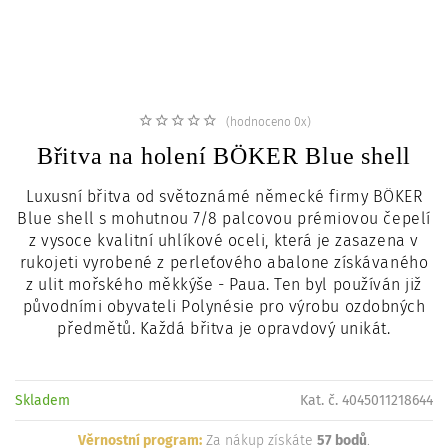
c
i
(hodnoceno 0x)
Břitva na holení BÖKER Blue shell
Luxusní břitva od světoznámé německé firmy BÖKER
Blue shell s mohutnou 7/8 palcovou prémiovou čepelí
z vysoce kvalitní uhlíkové oceli, která je zasazena v
rukojeti vyrobené z perleťového abalone získávaného
z ulit mořského měkkýše - Paua. Ten byl používán již
původními obyvateli Polynésie pro výrobu ozdobných
předmětů. Každá břitva je opravdový unikát.
Skladem
Kat. č. 4045011218644
Věrnostní program:
Za nákup získáte
57 bodů
.