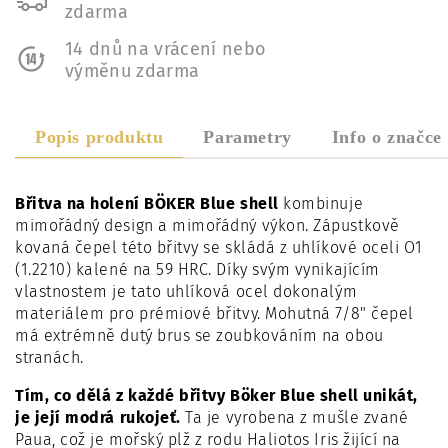
zdarma
14 dnů na vrácení nebo
výměnu zdarma
Popis produktu
Parametry
Info o značce
Břitva na holení BÖKER Blue shell
kombinuje
mimořádný design a mimořádný výkon. Zápustkově
kovaná čepel této břitvy se skládá z uhlíkové oceli O1
(1.2210) kalené na 59 HRC. Díky svým vynikajícím
vlastnostem je tato uhlíková ocel dokonalým
materiálem pro prémiové břitvy. Mohutná 7/8" čepel
má extrémně dutý brus se zoubkováním na obou
stranách.
Tím, co dělá z každé břitvy Böker Blue shell unikát,
je její modrá rukojeť.
Ta je vyrobena z mušle zvané
Paua, což je mořský plž z rodu Haliotos Iris žijící na