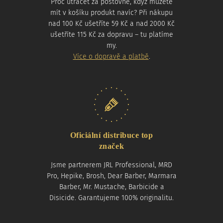
Proč utrácet za poštovné, když můžete
mít v košíku produkt navíc? Při nákupu
nad 100 Kč ušetříte 59 Kč a nad 2000 Kč
ušetříte 115 Kč za dopravu – tu platíme
my.
Více o dopravě a platbě
.
Oficiální distribuce top
značek
Jsme partnerem JRL Professional, MRD
Pro, Hepike, Brosh, Dear Barber, Marmara
Barber, Mr. Mustache, Barbicide a
Disicide. Garantujeme 100% originalitu.