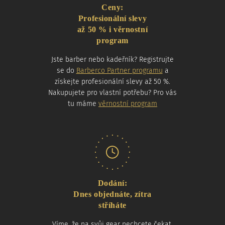
Ceny:
Profesionální slevy
až 50 % i věrnostní
program
Jste barber nebo kadeřník? Registrujte
se do
Barberco Partner programu
a
získejte profesionální slevy až 50 %.
Nakupujete pro vlastní potřebu? Pro vás
tu máme
věrnostní program
Dodání:
Dnes objednáte, zítra
stříháte
Víme, že na svůj gear nechcete čekat.