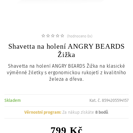
c
i
(hodnoceno 0x)
Shavetta na holení ANGRY BEARDS
Žižka
Shavetta na holení ANGRY BEARDS Žižka na klasické
výměnné žiletky s ergonomickou rukojetí z kvalitního
železa a dřeva.
Skladem
Kat. č. 8594205594157
Věrnostní program:
Za nákup získáte
8 bodů
.
799 Kč