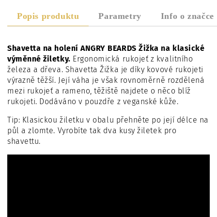
Popis produktu
Parametry
Info o značce
Shavetta na holení ANGRY BEARDS Žižka na klasické
výměnné žiletky.
Ergonomická rukojeť z kvalitního
železa a dřeva. Shavetta Žižka je díky kovové rukojeti
výrazně těžší. Její váha je však rovnoměrně rozdělená
mezi rukojeť a rameno, těžiště najdete o něco blíž
rukojeti. Dodáváno v pouzdře z veganské kůže.
Tip: Klasickou žiletku v obalu přehněte po její délce na
půl a zlomte. Vyrobíte tak dva kusy žiletek pro
shavettu.