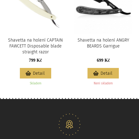
Shavetta na holení CAPTAIN
Shavetta na holení ANGRY
FAWCETT Disposable blade
BEARDS Garrigue
straight razor
799 Kč
699 Kč
Detail
Detail
Skladem
Není skladem
Naše nabídka