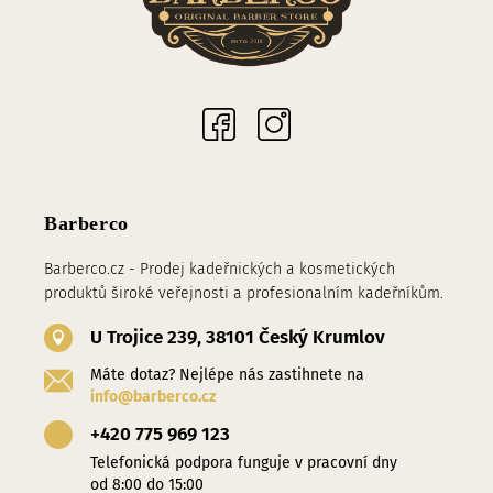
Sociální sítě
Barberco
Barberco.cz - Prodej kadeřnických a kosmetických
produktů široké veřejnosti a profesionalním kadeřníkům.
U Trojice 239, 38101 Český Krumlov
Máte dotaz? Nejlépe nás zastihnete na
info@barberco.cz
+420 775 969 123
Telefonická podpora funguje v pracovní dny
od 8:00 do 15:00