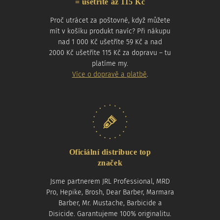
= ušetříte až 115 Kč
Proč utrácet za poštovné, když můžete
mít v košíku produkt navíc? Při nákupu
nad 1 000 Kč ušetříte 59 Kč a nad
2000 Kč ušetříte 115 Kč za dopravu – tu
platíme my.
Více o dopravě a platbě
.
Oficiální distribuce top
značek
Jsme partnerem JRL Professional, MRD
Pro, Hepike, Brosh, Dear Barber, Marmara
Barber, Mr. Mustache, Barbicide a
Disicide. Garantujeme 100% originalitu.