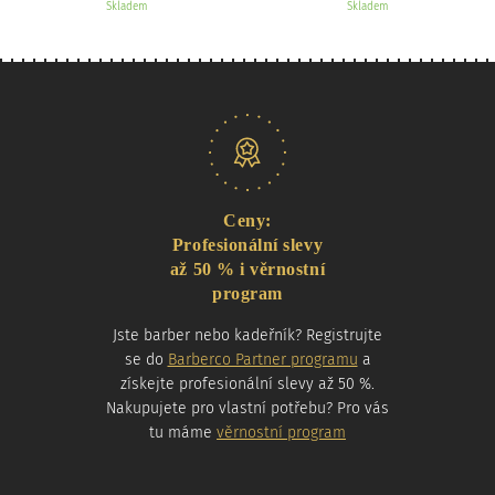
Skladem
Skladem
Naše nabídka
Ceny:
Profesionální slevy
až 50 % i věrnostní
program
Jste barber nebo kadeřník? Registrujte
se do
Barberco Partner programu
a
získejte profesionální slevy až 50 %.
Nakupujete pro vlastní potřebu? Pro vás
tu máme
věrnostní program