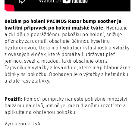
Balzám po holení PACINOS Razor bump soother je
kvalitní přípravek po holení mužské tváře.
Hydratuje
a zklidňuje podrážděnou pokožku po holení, snižuje
příznaky zarudnutí, obsahuje účinnou kyselinu
hyaluronovou, která má hydratační vlastnosti a výtažky
z ovesných vloček, které pomáhají udržovat pleť
jemnou, svěží a mladou. Také obsahuje olej z
čajovníku a výtažky z levandule, které mají blahodárné
účinky na pokožku. Obohacen je o výtažky z heřmánku
a zlaté řasy zlativky.
Použití:
Pomocí pumpičky naneste potřebné množství
balzámu na dlaň, jemně jej mezi dlaněmi rozetřete a
aplikujte na oholenou pokožku.
Vyrobeno v USA.