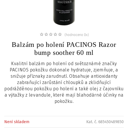
c
i
(hodnoceno 0x)
Balzám po holení PACINOS Razor
bump soother 60 ml
Kvalitní balzám po holení od světoznámé značky
PACINOS pokožku dokonale hydratuje, zjemňuje, a
snižuje příznaky zarudnutí. Obsahuje antioxidanty
zabraňující zarůstání chloupků a zklidňující
podrážděnou pokožku po holení a také olej z čajovníku
a výtažky z levandule, které mají blahodárné účinky na
pokožku.
Není skladem
Kat. č. 685450489850