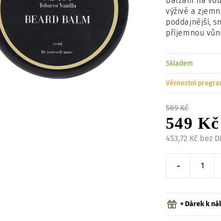
Balzám na vous
výživě a zjemn
poddajnější, s
příjemnou vůni
Skladem
Věrnostní progra
569 Kč
549 Kč
453,72 Kč bez 
-
Snížit o 
+ Dárek k n