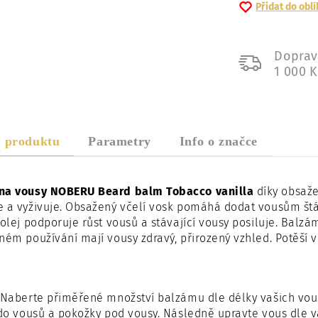
Přidat do obl
Doprav
1 000 
s produktu
Parametry
Info o značce
na vousy NOBERU Beard balm Tobacco vanilla
díky obsaž
 a vyživuje. Obsažený včelí vosk pomáhá dodat vousům štá
 olej podporuje růst vousů a stávající vousy posiluje. Balzá
ném používání mají vousy zdravý, přirozený vzhled. Potěší v
Naberte přiměřené množství balzámu dle délky vašich vous
 do vousů a pokožky pod vousy. Následně upravte vous dle v