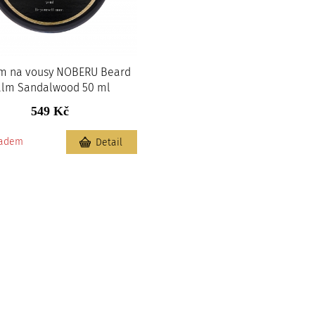
m na vousy NOBERU Beard
alm Sandalwood 50 ml
549 Kč
ladem
Detail