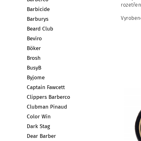
rozetřen
Barbicide
Vyroben
Barburys
Beard Club
Beviro
Böker
Brosh
BusyB
Byjome
Captain Fawcett
Clippers Barberco
Clubman Pinaud
Color Win
Dark Stag
Dear Barber