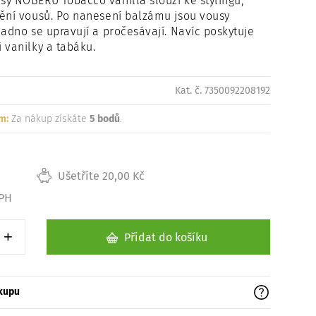
y NOBERU Tobacco vanilla slouží ke stylingu,
ění vousů. Po nanesení balzámu jsou vousy
nadno se upravují a pročesávají. Navíc poskytuje
 vanilky a tabáku.
Kat. č. 7350092208192
m:
Za nákup získáte
5 bodů
.
Ušetříte 20,00 Kč
DPH
+
Přidat do košíku
1 kus
Zvýšit o 1 kus
ákupu