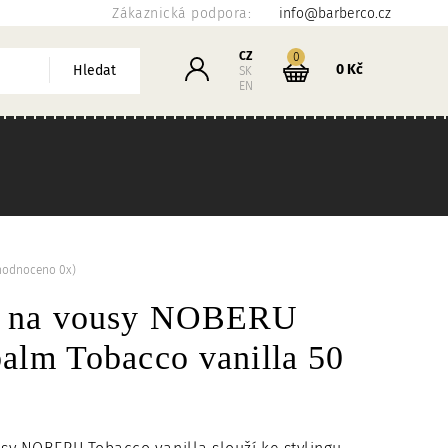
Zákaznická podpora:
info@barberco.cz
Košík
CZ
kusů
0
Přihlášení
0 Kč
Hledat
SK
EN
hodnoceno 0x)
m na vousy NOBERU
alm Tobacco vanilla 50