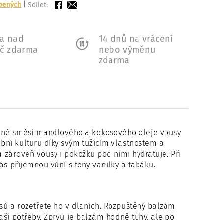
íbených
|
Sdílet:
a nad
14 dnů na vrácení
Kč zdarma
nebo výměnu
zdarma
ené směsi mandlového a kokosového oleje vousy
bní kulturu díky svým tužícím vlastnostem a
m zároveň vousy i pokožku pod nimi hydratuje. Při
ás příjemnou vůní s tóny vanilky a tabáku.
ů a rozetřete ho v dlaních. Rozpuštěný balzám
aší potřeby. Zprvu je balzám hodně tuhý, ale po