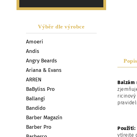
Výběr dle výrobce
Amoeri
Andis
Angry Beards
Popi
Ariana & Evans
ARREN
Balzám 
BaByliss Pro
zjemňuje
ricinový
Ballangi
pravidel
Bandido
Barber Magazín
Barber Pro
Použití:
vtírejte
Barberco