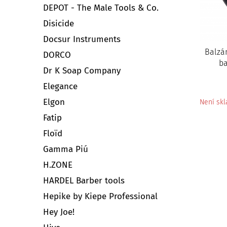
DEPOT - The Male Tools & Co.
Disicide
Docsur Instruments
Balzá
DORCO
b
Dr K Soap Company
Elegance
Elgon
Není sk
Fatip
Floïd
Gamma Piú
H.ZONE
HARDEL Barber tools
Hepike by Kiepe Professional
Hey Joe!