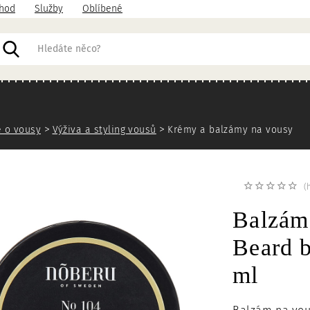
hod
Služby
Oblíbené
acházíte
 o vousy
Výživa a styling vousů
Krémy a balzámy na vousy
(
Balzá
Beard b
ml