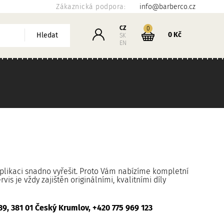
Zákaznická podpora:
info@barberco.cz
Košík
CZ
kusů
0
Přihlášení
0 Kč
Hledat
SK
EN
plikaci snadno vyřešit. Proto Vám nabízíme kompletní
is je vždy zajištěn originálními, kvalitními díly
39
, 381 01 Český Krumlov,
+420 775 969 123