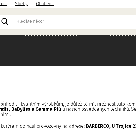
hod
Služby
Oblíbené
řihodit i kvalitním výrobkům, je důležité mít možnost tuto kom
Andis, BaByliss a Gamma Piú
u našich osvědčených techniků. Serv
nimi.
kurýrem do naší provozovny na adrese:
BARBERCO,
U Trojice 2