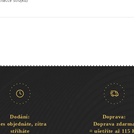
značce strojku)
Dodání:
Doprava:
es objednáte, zítra
Doprava zdarm
stříháte
= ušetříte až 115 