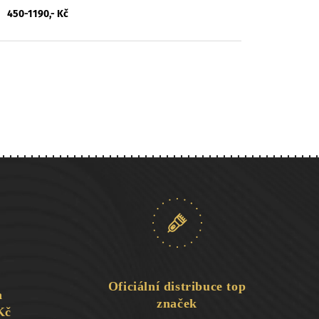
450-1190,- Kč
Oficiální distribuce top
a
značek
Kč