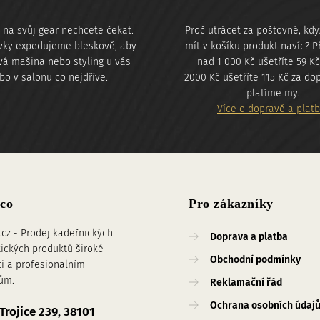
 na svůj gear nechcete čekat.
Proč utrácet za poštovné, kd
ky expedujeme bleskově, aby
mít v košíku produkt navíc? P
vá mašina nebo styling u vás
nad 1 000 Kč ušetříte 59 K
bo v salonu co nejdříve.
2000 Kč ušetříte 115 Kč za do
platíme my.
Více o dopravě a plat
co
Pro zákazníky
.cz - Prodej kadeřnických
Doprava a platba
ických produktů široké
Obchodní podmínky
ti a profesionalním
ům.
Reklamační řád
Ochrana osobních údaj
Trojice 239, 38101