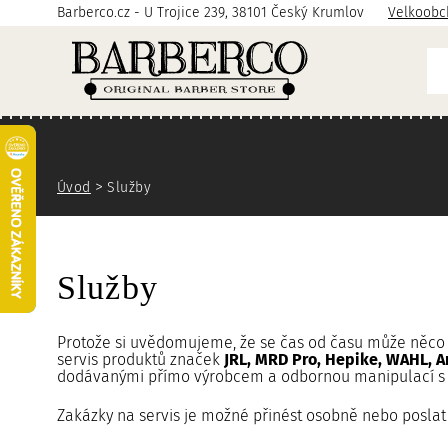
P
P
P
Barberco.cz - U Trojice 239, 38101 Český Krumlov
Velkoobc
ř
ř
ř
e
e
e
j
j
j
í
í
í
t
t
t
n
n
n
a
a
a
Zde se nacházíte
h
h
v
Úvod
Služby
l
l
y
a
a
h
v
v
l
n
n
e
Služby
í
í
d
o
n
á
b
a
v
Protože si uvědomujeme, že se čas od času může něco p
servis produktů značek
JRL, MRD Pro, Hepike, WAHL, 
s
v
á
dodávanými přímo výrobcem a odbornou manipulací s 
a
i
n
h
g
í
Zakázky na servis je možné
přinést osobně
nebo
poslat
a