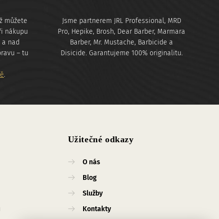
yž můžete
Jsme partnerem JRL Professional, MRD
ři nákupu
Pro, Hepike, Brosh, Dear Barber, Marmara
č a nad
Barber, Mr. Mustache, Barbicide a
pravu – tu
Disicide. Garantujeme 100% originalitu.
bě
.
Užitečné odkazy
O nás
Blog
Služby
ů
Kontakty