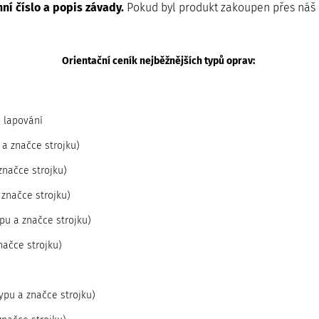
ní číslo a popis závady.
Pokud byl produkt zakoupen přes náš e
Orientační ceník nejběžnějších typů oprav:
, lapování
a značce strojku)
značce strojku)
 značce strojku)
pu a značce strojku)
načce strojku)
ypu a značce strojku)