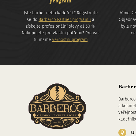
program
Jste barber nebo kadeřník? Registrujte
Víme, že
se do
Barberco Partner programu
a
Objednáv
získejte profesionální slevy až 50 %.
byla no
Nakupujete pro vlastní potřebu? Pro vás
ne
tu máme
věrnostní program
Barber
Barberco
a kosmet
veřejnos
kadeřník
U 