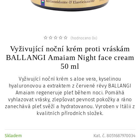
c
i
(hodnoceno 0x)
Vyživující noční krém proti vráskám
BALLANGI Amaiam Night face cream
50 ml
Vyživující noční krém s aloe vera, kyselinou
hyaluronovou a extraktem z červené révy BALLANGI
Amaiam regeneruje pleť během noci. Pomáhá
vyhlazovat vrásky, zlepšovat pevnost pokožky a ráno
zanechává pleť svěží a hydratovanou.
Vyroben v Itálii z
kvalitních přírodních složek.
Skladem
Kat. č. 8051687970034