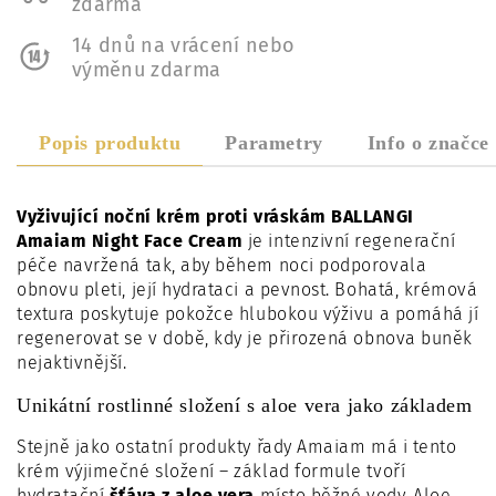
zdarma
14 dnů na vrácení nebo
výměnu zdarma
Popis produktu
Parametry
Info o značce
Vyživující noční krém proti vráskám BALLANGI
Amaiam Night Face Cream
je intenzivní regenerační
péče navržená tak, aby během noci podporovala
obnovu pleti, její hydrataci a pevnost. Bohatá, krémová
textura poskytuje pokožce hlubokou výživu a pomáhá jí
regenerovat se v době, kdy je přirozená obnova buněk
nejaktivnější.
Unikátní rostlinné složení s aloe vera jako základem
Stejně jako ostatní produkty řady Amaiam má i tento
krém výjimečné složení – základ formule tvoří
hydratační
šťáva z aloe vera
místo běžné vody. Aloe