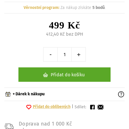
Věrnostní program:
Za nákup získáte
5 bodů
.
499 Kč
412,40 Kč bez DPH
-
+
Snížit o 1 kus
Zvýšit o 1 kus
Přidat do košíku
+ Dárek k nákupu
Přidat do oblíbených
|
Sdílet:
Doprava nad 1 000 Kč