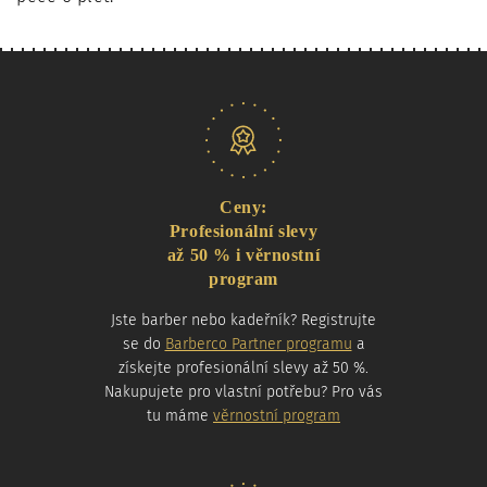
Naše nabídka
Ceny:
Profesionální slevy
až 50 % i věrnostní
program
Jste barber nebo kadeřník? Registrujte
se do
Barberco Partner programu
a
získejte profesionální slevy až 50 %.
Nakupujete pro vlastní potřebu? Pro vás
tu máme
věrnostní program