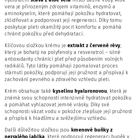
vera je přirozeným zdrojem vitaminů, enzymů a
aminokyselin, které pomáhají pokožku hydratovat,
zklidňovat a podporovat její regeneraci. Díky tomu
poskytuje pleti okamžitý pocit komfortu a pomáhá
chránit pokožku před dehydratací.
Klíčovou složkou krému je
extrakt z červené révy
,
který je bohatý na polyfenoly a resveratrol – silné
antioxidanty chránící pleť před působením volných
radikálů. Tyto látky pomáhají zpomalovat proces
stárnutí pokožky, podporují její pružnost a přispívají k
zachování pevného a zdravého vzhledu pleti.
Krém obsahuje také
kyselinu hyaluronovou
, která je
známá svou schopností intenzivně hydratovat pokožku
a pomáhat vyhlazovat jemné vrásky. Díky své
schopnosti vázat vodu v pokožce zlepšuje její pružnost
a přispívá k hladšímu a svěžejšímu vzhledu.
Další důležitou složkou jsou
kmenové buňky z
nezralého jablka
, které podporují regeneraci buněk v