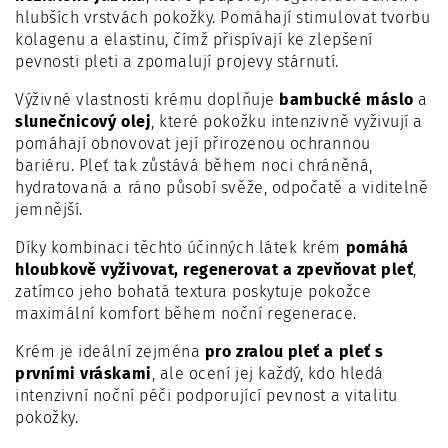
hlubších vrstvách pokožky. Pomáhají stimulovat tvorbu
kolagenu a elastinu, čímž přispívají ke zlepšení
pevnosti pleti a zpomalují projevy stárnutí.
Výživné vlastnosti krému doplňuje
bambucké máslo
a
slunečnicový olej
, které pokožku intenzivně vyživují a
pomáhají obnovovat její přirozenou ochrannou
bariéru. Pleť tak zůstává během noci chráněná,
hydratovaná a ráno působí svěže, odpočatě a viditelně
jemnější.
Díky kombinaci těchto účinných látek krém
pomáhá
hloubkově vyživovat, regenerovat a zpevňovat pleť
,
zatímco jeho bohatá textura poskytuje pokožce
maximální komfort během noční regenerace.
Krém je ideální zejména
pro zralou pleť a pleť s
prvními vráskami
, ale ocení jej každý, kdo hledá
intenzivní noční péči podporující pevnost a vitalitu
pokožky.