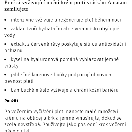
Proč si vyživující noční krém proti vráskám Amaiam
zamilujete
intenzivně vyživuje a regeneruje pleť během noci
základ tvoří hydratační aloe vera místo obyčejné
vody
extrakt z červené révy poskytuje silnou antioxidační
ochranu
kyselina hyaluronová pomáhá vyhlazovat jemné
vrásky
jablečné kmenové buňky podporují obnovu a
pevnost pleti
bambucké máslo vyživuje a chrání kožní bariéru
Použití
Po večerním vyčištění pleti naneste malé množství
krému na obličej a krk a jemně vmasírujte, dokud se
zcela nevstřebá. Používejte jako poslední krok večerní
péče o pleť.