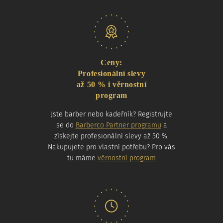
Naše nabídka
Ceny:
Profesionální slevy
až 50 % i věrnostní
program
Jste barber nebo kadeřník? Registrujte
se do
Barberco Partner programu
a
získejte profesionální slevy až 50 %.
Nakupujete pro vlastní potřebu? Pro vás
tu máme
věrnostní program