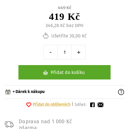
449 Kč
419 Kč
346,28 Kč bez DPH
Ušetříte 30,00 Kč
-
+
Snížit o 1 kus
Zvýšit o 1 kus
Přidat do košíku
+ Dárek k nákupu
Přidat do oblíbených
|
Sdílet:
Doprava nad 1 000 Kč
zdarma