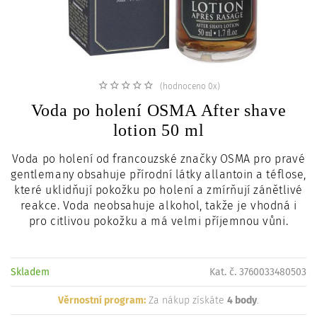
c
i
(hodnoceno 0x)
Voda po holení OSMA After shave
lotion 50 ml
Voda po holení
od francouzské značky OSMA pro pravé
gentlemany o
bsahuje přírodní látky allantoin a téflose,
které uklidňují pokožku po holení a zmírňují zánětlivé
reakce. Voda neobsahuje alkohol, takže je vhodná i
pro citlivou pokožku a má velmi příjemnou vůni.
Skladem
Kat. č. 3760033480503
Věrnostní program:
Za nákup získáte
4 body
.