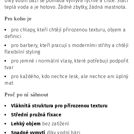
Díky vodní bázi se pomáda vymývá rychle a čistě. Stačí
teplá voda a je hotovo. Žádné zbytky, žádná mastnota.
Pro koho je
pro chlapy, kteří chtějí přirozenou texturu, objem a
definici
pro barbery, kteří pracují s moderními střihy a chtějí
flexibilní styling
pro jemné i normální vlasy, které potřebují podpořit
tvar
pro každého, kdo nechce lesk, ale nechce ani úplný
mat
Proč po ní sáhnout
Vláknitá struktura pro přirozenou texturu
Střední pružná fixace
Lehký objem
bez zatížení
Snadné vymytí
díky vodní bázi