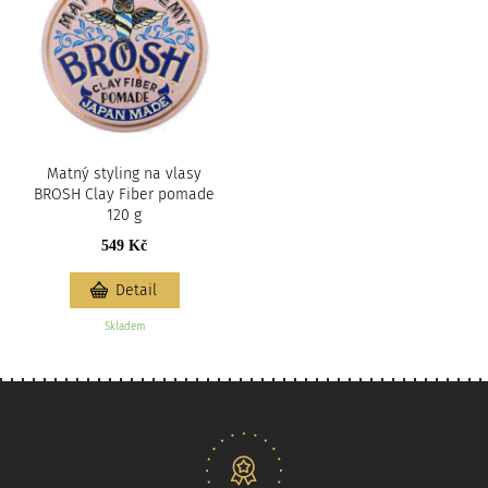
Matný styling na vlasy
BROSH Clay Fiber pomade
120 g
549 Kč
Detail
Skladem
Naše nabídka