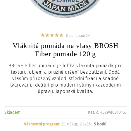
c
i
(hodnoceno 2x)
Vláknitá pomáda na vlasy BROSH
Fiber pomade 120 g
BROSH Fiber pomade je lehká vláknitá pomáda pro
texturu, objem a pružné držení bez zatížení. Dodá
vlasům přirozený vzhled, střední fixaci a snadné
tvarování. Ideální pro moderní střihy i každodenní
úpravu. Japonská kvalita.
Skladem
Kat. č. 4589410210163
Věrnostní program:
Za nákup získáte
5 bodů
.