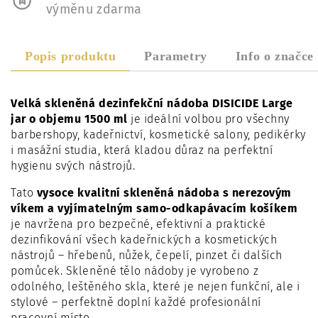
výměnu zdarma
Popis produktu
Parametry
Info o značce
Velká skleněná dezinfekční nádoba DISICIDE Large
jar o objemu 1500 ml
je ideální volbou pro všechny
barbershopy, kadeřnictví, kosmetické salony, pedikérky
i masážní studia, která kladou důraz na perfektní
hygienu svých nástrojů.
Tato
vysoce kvalitní skleněná nádoba s nerezovým
víkem a vyjímatelným samo-odkapávacím košíkem
je navržena pro bezpečné, efektivní a praktické
dezinfikování všech kadeřnických a kosmetických
nástrojů – hřebenů, nůžek, čepelí, pinzet či dalších
pomůcek. Skleněné tělo nádoby je vyrobeno z
odolného, leštěného skla, které je nejen funkční, ale i
stylové – perfektně doplní každé profesionální
pracovní místo.