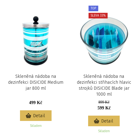
TOP
SLEVA 33%
Skleněná nádoba na
Skleněná nádoba na
dezinfekci DISICIDE Medium
dezinfekci střihacích hlavic
jar 800 ml
strojků DISICIDE Blade jar
1000 ml
899 Kč
499 Kč
599 Kč
Detail
Detail
Skladem
Skladem