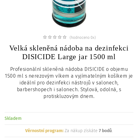
c
i
(hodnoceno 0x)
Velká skleněná nádoba na dezinfekci
DISICIDE Large jar 1500 ml
Profesionální skleněná nádoba DISICIDE o objemu
1500 ml s nerezovým víkem a vyjímatelným košíkem je
ideální pro dezinfekci nástrojů v salonech,
barbershopech i salonech. Stylová, odolná, s
protiskluzovým dnem.
Skladem
Věrnostní program:
Za nákup získáte
7 bodů
.