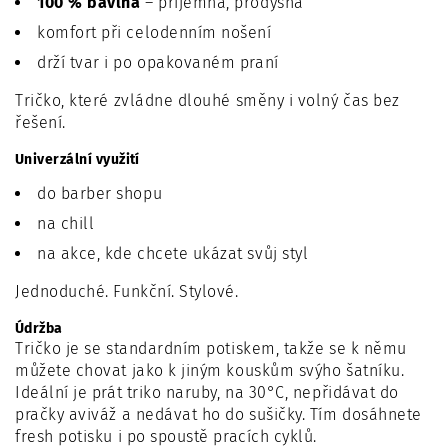
100 % bavlna
– příjemná, prodyšná
komfort při celodenním nošení
drží tvar i po opakovaném praní
Tričko, které zvládne dlouhé směny i volný čas bez
řešení.
Univerzální využití
do barber shopu
na chill
na akce, kde chcete ukázat svůj styl
Jednoduché. Funkční. Stylové.
Údržba
Tričko je se standardním potiskem, takže se k němu
můžete chovat jako k jiným kouskům svýho šatníku.
Ideální je prát triko naruby, na 30°C, nepřidávat do
pračky aviváž a nedávat ho do sušičky. Tím dosáhnete
fresh potisku i po spoustě pracích cyklů.