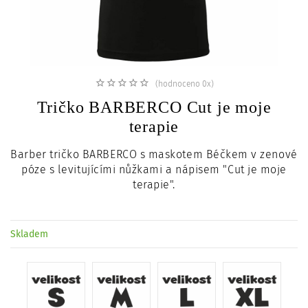
c
i
(hodnoceno 0x)
Tričko BARBERCO Cut je moje
terapie
Barber tričko BARBERCO s maskotem Béčkem v zenové
póze s levitujícími nůžkami a nápisem "Cut je moje
terapie".
Skladem
...