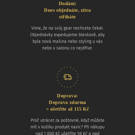
Dodání:
Dnes objednáte, zítra
stříháte
Víme, že na svůj gear nechcete čekat.
Objednávky expedujeme bleskově, aby
byla nová mašina nebo styling u vás
nebo v salonu co nejdříve.
Doprava:
Doprava zdarma
= ušetříte až 115 Kč
Proč utrácet za poštovné, když můžete
mít v košíku produkt navíc? Při nákupu
nad 1 000 Kč ušetříte 59 Kč a nad