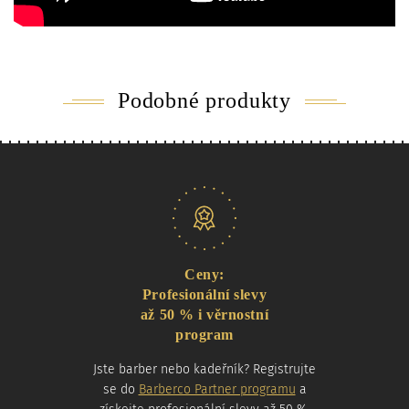
Podobné produkty
Naše nabídka
Ceny:
Profesionální slevy
až 50 % i věrnostní
program
Jste barber nebo kadeřník? Registrujte
se do
Barberco Partner programu
a