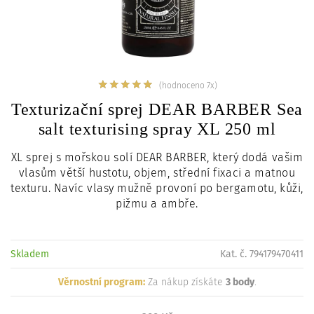
c
i
(hodnoceno 7x)
Texturizační sprej DEAR BARBER Sea
salt texturising spray XL 250 ml
XL sprej s mořskou solí DEAR BARBER, který dodá vašim
vlasům větší hustotu, objem, střední fixaci a matnou
texturu. Navíc vlasy mužně provoní po bergamotu, kůži,
pižmu a ambře.
Skladem
Kat. č. 794179470411
Věrnostní program:
Za nákup získáte
3 body
.