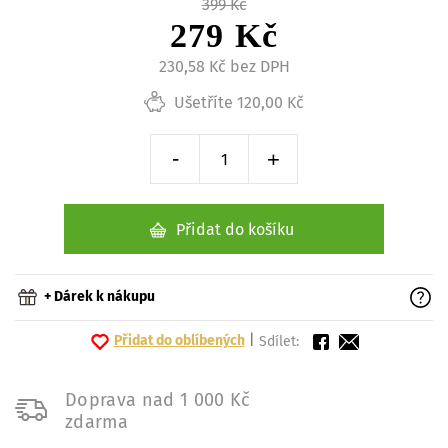
399 Kč
279 Kč
230,58 Kč bez DPH
Ušetříte 120,00 Kč
-
+
Snížit o 1 kus
Zvýšit o 1 kus
Přidat do košíku
+ Dárek k nákupu
Přidat do oblíbených
|
Sdílet:
Doprava nad 1 000 Kč
zdarma