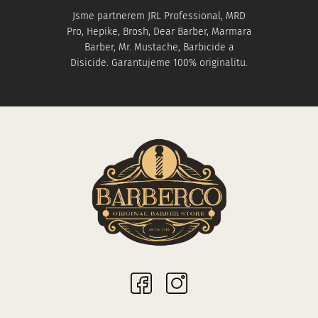
Jsme partnerem JRL Professional, MRD
Pro, Hepike, Brosh, Dear Barber, Marmara
Barber, Mr. Mustache, Barbicide a
Disicide. Garantujeme 100% originalitu.
Sociální sítě