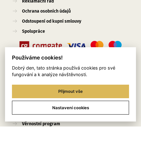
Reklamační řád
Ochrana osobních údajů
Odstoupení od kupní smlouvy
Spolupráce
Používáme cookies!
Dobrý den, tato stránka používá cookies pro své
Užitečné odkazy
fungování a k analýze návštěvnosti.
O nás
Přijmout vše
Blog
Služby
Nastavení cookies
Kontakty
Věrnostní program
Stylingový pomocník