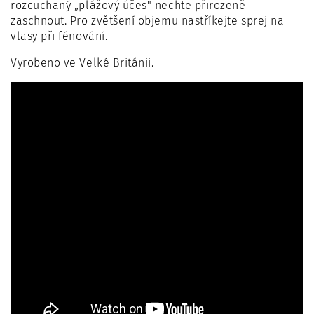
rozcuchaný „plážový účes" nechte přirozeně
zaschnout. Pro zvětšení objemu nastříkejte sprej na
vlasy při fénování.
Vyrobeno ve Velké Británii.