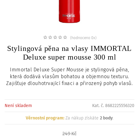
c
i
(hodnoceno 0x)
Stylingová pěna na vlasy IMMORTAL
Deluxe super mousse 300 ml
Immortal Deluxe Super Mousse je stylingová pěna,
která dodává vlasům bohatou a objemnou texturu.
Zajišťuje dlouhotrvající fixaci a přirozený pohyb vlasů.
Není skladem
Kat. č. 8682225556320
Věrnostní program:
Za nákup získáte
2 body
.
249 Kč